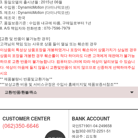
3. 동일모델의 출시년월 : 2015년 06월
4. 수입원 : DynamicMotion (다이나믹모션)
5. 제조사 : DynamicMotion (다이나믹모션)
6. 제조국 : 한국
7. 품질보증기준 : 수입원 내규에 따름, 구매일로부터 1년
8. A/S 책임자와 전화번호 : 070-7596-7979
[교환 및 반품이 불가능한 경우]
고객님의 책임 있는 사유로 상품 들이 멸실 또는 훼손된 경우
이상품의 특성상 상품포장을 개봉하였거나 포장이 훼손되어 상품가치가 상실된 경우
상품의 포장을 개봉한 경우 훼손률이 적다 하더라도 다른 고객에게 재판매가 불가능
하므로 교환 반품이 불가능합니다.
컴퓨터모니터에 따라 색상이 달리보일 수 있습니
다. 색상이 마음에 들지 않을시 교환및반품이 되지 않으므로 신중하게 선택하여주십
시요
** 제품불량시 반품및교환가능**
***보상교환 비용 및 서비스규정은 수입사 홈페이지및 제품보증서참조***
교환/반품/환불/취소
CUSTOMER CENTER
BANK ACCOUNT
(062)350-6646
국민571901-04-249658
농협302-0072-2251-51
예금주 : 김도형