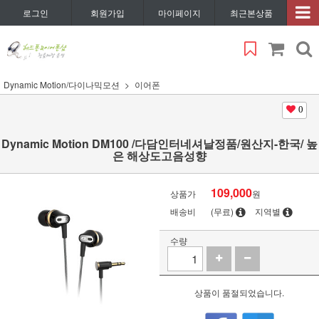
로그인
회원가입
마이페이지
최근본상품
Dynamic Motion/다이나믹모션
이어폰
0
Dynamic Motion DM100 /다담인터네셔날정품/원산지-한국/ 높
은 해상도고음성향
109,000
상품가
원
배송비
(무료)
지역별
수량
상품이 품절되었습니다.