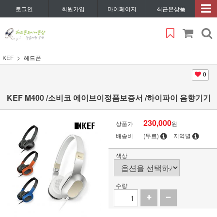
로그인
회원가입
마이페이지
최근본상품
KEF
헤드폰
0
KEF M400 /소비코 에이브이정품보증서 /하이파이 음향기기
230,000
상품가
원
배송비
(무료)
지역별
색상
수량