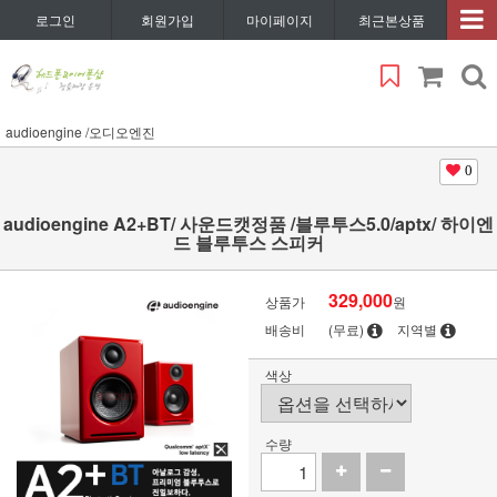
로그인
회원가입
마이페이지
최근본상품
audioengine /오디오엔진
0
audioengine A2+BT/ 사운드캣정품 /블루투스5.0/aptx/ 하이엔
드 블루투스 스피커
329,000
상품가
원
배송비
(무료)
지역별
색상
수량