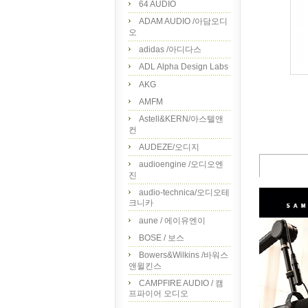
64 AUDIO
ADAM AUDIO /아담오디
오
adidas /아디다스
ADL Alpha Design Labs
AKG
AMFM
Astell&KERN/아스텔앤
컨
AUDEZE/오디지
audioengine /오디오엔
진
audio-technica/오디오테
크니카
aune / 에이유엔이
BOSE / 보스
Bowers&Wilkins /바워스
앤윌킨스
CAMPFIRE AUDIO / 캠
프파이어 오디오