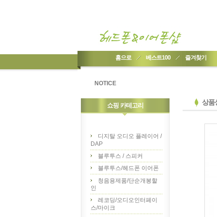
홈으로
베스트100
즐겨찾기
NOTICE
상품
쇼핑 카테고리
디지탈 오디오 플레이어 /
DAP
블루투스 / 스피커
블루투스/헤드폰 이어폰
청음용제품/단순개봉할
인
레코딩/오디오인터페이
스/마이크