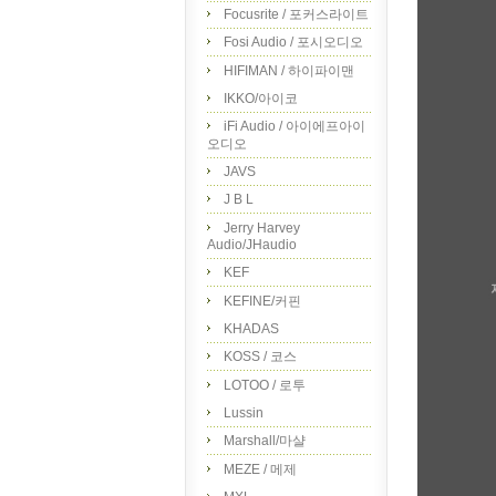
Focusrite / 포커스라이트
Fosi Audio / 포시오디오
HIFIMAN / 하이파이맨
IKKO/아이코
iFi Audio / 아이에프아이
오디오
JAVS
J B L
Jerry Harvey
Audio/JHaudio
KEF
KEFINE/커핀
KHADAS
KOSS / 코스
LOTOO / 로투
Lussin
Marshall/마샬
MEZE / 메제