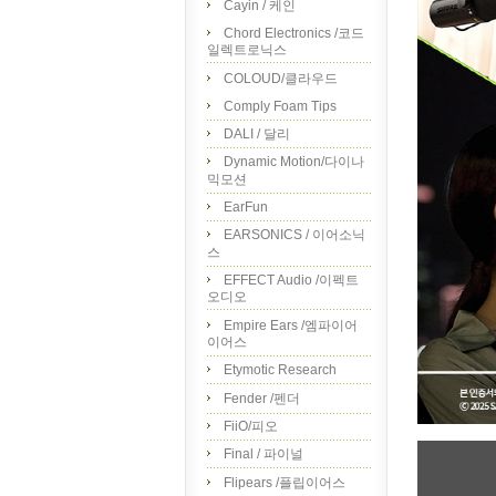
Cayin / 케인
Chord Electronics /코드
일렉트로닉스
COLOUD/클라우드
Comply Foam Tips
DALI / 달리
Dynamic Motion/다이나
믹모션
EarFun
EARSONICS / 이어소닉
스
EFFECT Audio /이펙트
오디오
Empire Ears /엠파이어
이어스
Etymotic Research
Fender /펜더
FiiO/피오
Final / 파이널
Flipears /플립이어스