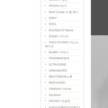
SIVGA/시브가
Skull Candy /스컬 캔디
SONY
SOUL
SOUNDCAT Wired
SUDIO / 수디오
TAGO STUDIO / 타고스
튜디오
theMIX / 더믹스
TENNMAK/탠막
ULTRASONE
URBANEARS
WESTONE/웨스톤
WOO AUDIO
YAMAHA / 야마하
Xacarero
XDUOO / 진공관
악세사리/폼팁/이어패드/