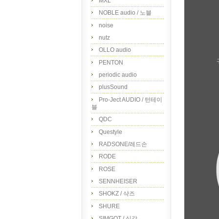
MXL
NOBLE audio / 노블
noise
nutz
OLLO audio
PENTON
periodic audio
plusSound
Pro-Ject AUDIO / 턴테이
블
QDC
Questyle
RADSONE/레드손
RODE
ROSE
SENNHEISER
SHOKZ / 샥즈
SHURE
SIMGOT / 심갓