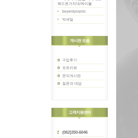
헤드폰거치대/케이블
beyerdynamic
빅세일
게시판 모음
구입후기
포토리뷰
문의게시판
질문과 대답
고객지원센터
(062)350-6646