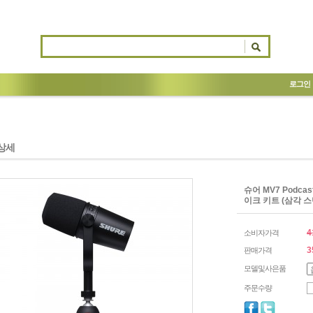
로그인
상세
슈어 MV7 Podca
이크 키트 (삼각 스
4
소비자가격
3
판매가격
모델및사은품
주문수량