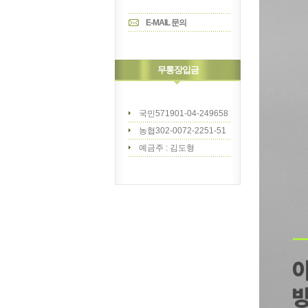
E-MAIL 문의
무통장입금
국민571901-04-249658
농협302-0072-2251-51
예금주 : 김도형