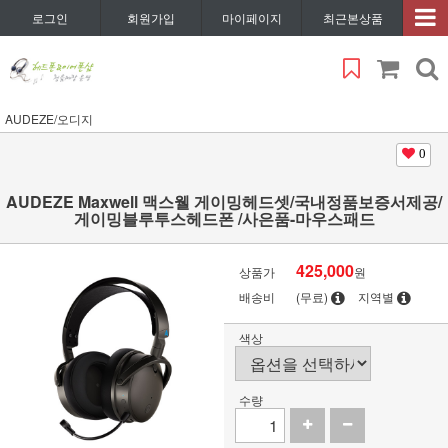
로그인
회원가입
마이페이지
최근본상품
AUDEZE/오디지
0
AUDEZE Maxwell 맥스웰 게이밍헤드셋/국내정품보증서제공/
게이밍블루투스헤드폰 /사은품-마우스패드
425,000
상품가
원
배송비
(무료)
지역별
색상
수량