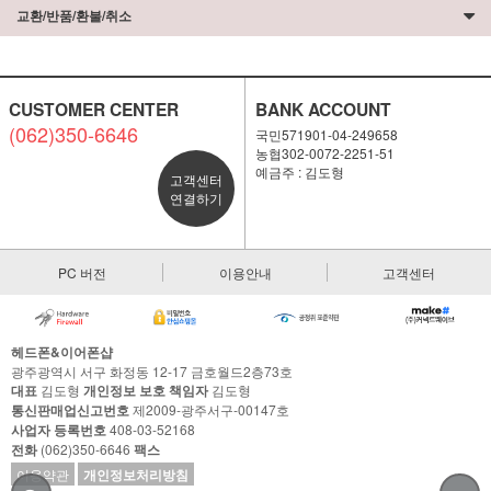
교환/반품/환불/취소
CUSTOMER CENTER
BANK ACCOUNT
(062)350-6646
국민571901-04-249658
농협302-0072-2251-51
예금주 : 김도형
고객센터
연결하기
PC 버전
이용안내
고객센터
헤드폰&이어폰샵
광주광역시 서구 화정동 12-17 금호월드2층73호
대표
김도형
개인정보 보호 책임자
김도형
통신판매업신고번호
제2009-광주서구-00147호
사업자 등록번호
408-03-52168
전화
(062)350-6646
팩스
이용약관
개인정보처리방침