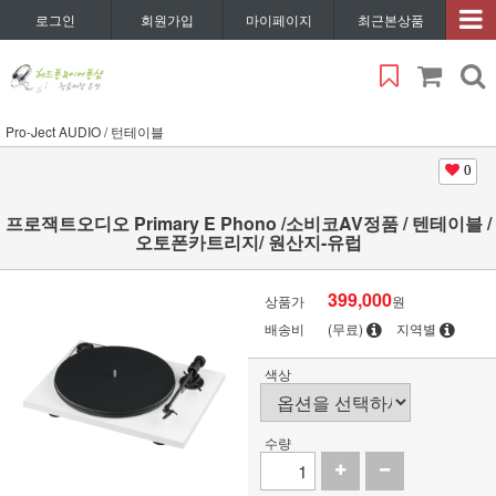
로그인
회원가입
마이페이지
최근본상품
Pro-Ject AUDIO / 턴테이블
0
프로잭트오디오 Primary E Phono /소비코AV정품 / 텐테이블 /
오토폰카트리지/ 원산지-유럽
399,000
상품가
원
배송비
(무료)
지역별
색상
수량