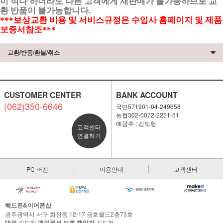
이 적다 하더라도 다른 고객에게 재판매가 불가능하므로 교
환 반품이 불가능합니다.
***보상교환 비용 및 서비스규정은 수입사 홈페이지 및 제품
보증서참조***
교환/반품/환불/취소
CUSTOMER CENTER
BANK ACCOUNT
(062)350-6646
국민571901-04-249658
농협302-0072-2251-51
예금주 : 김도형
고객센터
연결하기
PC 버전
이용안내
고객센터
헤드폰&이어폰샵
광주광역시 서구 화정동 12-17 금호월드2층73호
대표
김도형
개인정보 보호 책임자
김도형