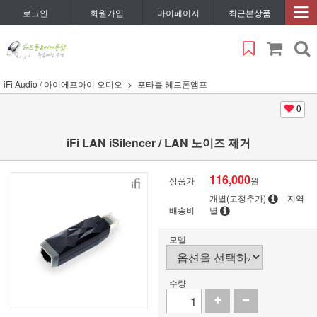
로그인
회원가입
마이페이지
최근본상품
iFi Audio / 아이에프아이 오디오
포타블 헤드폰앰프
0
iFi LAN iSilencer / LAN 노이즈 제거
116,000
상품가
원
개별(고정추가)
지역
배송비
별
모델
수량