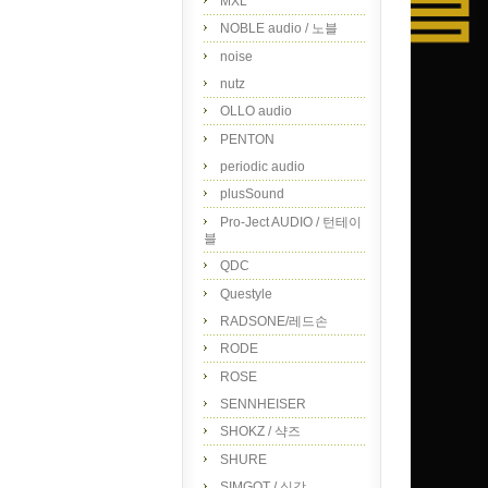
MXL
NOBLE audio / 노블
noise
nutz
OLLO audio
PENTON
periodic audio
plusSound
Pro-Ject AUDIO / 턴테이
블
QDC
Questyle
RADSONE/레드손
RODE
ROSE
SENNHEISER
SHOKZ / 샥즈
SHURE
SIMGOT / 심갓