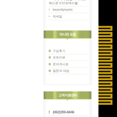
헤드폰거치대/케이블
beyerdynamic
빅세일
게시판 모음
구입후기
포토리뷰
문의게시판
질문과 대답
고객지원센터
(062)350-6646