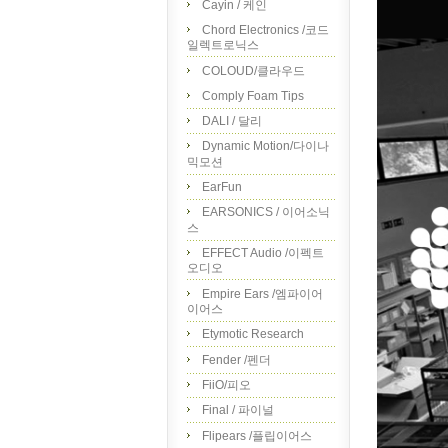
Cayin / 케인
Chord Electronics /코드
일렉트로닉스
COLOUD/클라우드
Comply Foam Tips
DALI / 달리
Dynamic Motion/다이나
믹모션
EarFun
EARSONICS / 이어소닉
스
EFFECT Audio /이펙트
오디오
Empire Ears /엠파이어
이어스
Etymotic Research
Fender /펜더
FiiO/피오
Final / 파이널
Flipears /플립이어스