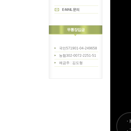
E-MAIL 문의
무통장입금
국민571901-04-249658
농협302-0072-2251-51
예금주 : 김도형