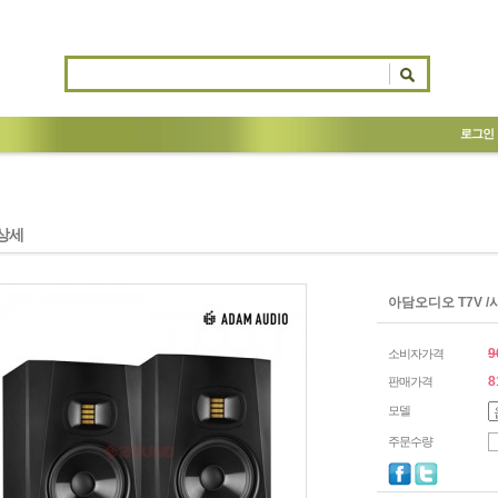
로그인
상세
아담오디오 T7V 
9
소비자가격
8
판매가격
모델
주문수량