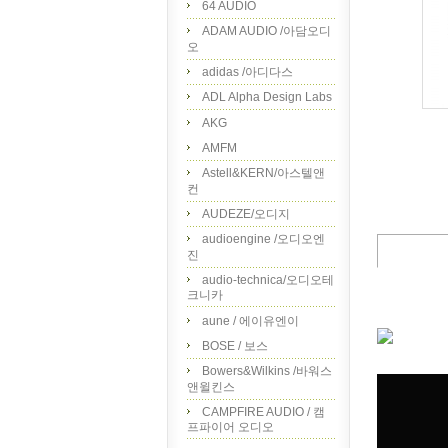
64 AUDIO
ADAM AUDIO /아담오디
오
adidas /아디다스
ADL Alpha Design Labs
AKG
AMFM
Astell&KERN/아스텔앤
컨
AUDEZE/오디지
audioengine /오디오엔
진
audio-technica/오디오테
크니카
aune / 에이유엔이
BOSE / 보스
Bowers&Wilkins /바워스
앤윌킨스
CAMPFIRE AUDIO / 캠
프파이어 오디오