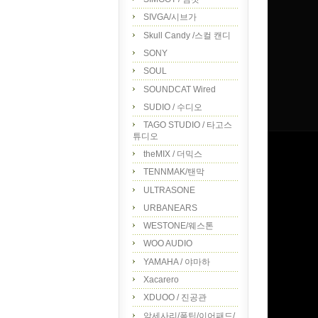
SIVGA/시브가
Skull Candy /스컬 캔디
SONY
SOUL
SOUNDCAT Wired
SUDIO / 수디오
TAGO STUDIO / 타고스
튜디오
theMIX / 더믹스
TENNMAK/탠막
ULTRASONE
URBANEARS
WESTONE/웨스톤
WOO AUDIO
YAMAHA / 야마하
Xacarero
XDUOO / 진공관
악세사리/폼팁/이어패드/