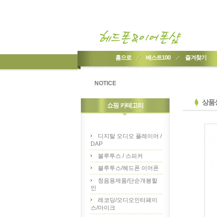
홈으로
베스트100
즐겨찾기
NOTICE
상품
쇼핑 카테고리
디지탈 오디오 플레이어 /
DAP
블루투스 / 스피커
블루투스/헤드폰 이어폰
청음용제품/단순개봉할
인
레코딩/오디오인터페이
스/마이크