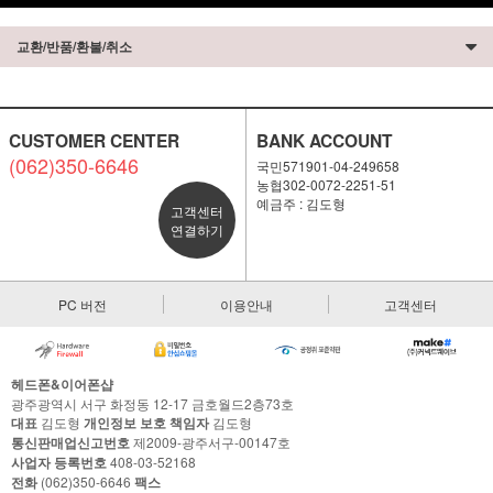
교환/반품/환불/취소
CUSTOMER CENTER
BANK ACCOUNT
(062)350-6646
국민571901-04-249658
농협302-0072-2251-51
예금주 : 김도형
고객센터
연결하기
PC 버전
이용안내
고객센터
헤드폰&이어폰샵
광주광역시 서구 화정동 12-17 금호월드2층73호
대표
김도형
개인정보 보호 책임자
김도형
통신판매업신고번호
제2009-광주서구-00147호
사업자 등록번호
408-03-52168
전화
(062)350-6646
팩스