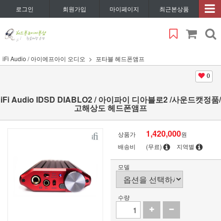
로그인
회원가입
마이페이지
최근본상품
iFi Audio / 아이에프아이 오디오
포타블 헤드폰앰프
0
iFi Audio IDSD DIABLO2 / 아이파이 디아블로2 /사운드캣정품/
고해상도 헤드폰앰프
1,420,000
상품가
원
배송비
(무료)
지역별
모델
수량