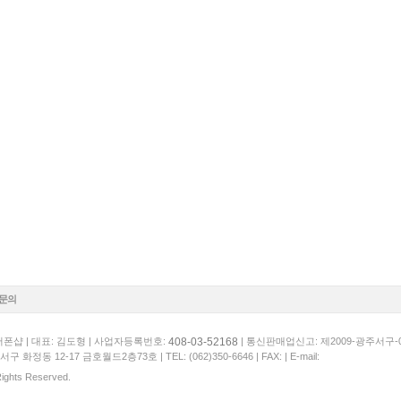
1문의
408-03-52168
폰샵 | 대표: 김도형 | 사업자등록번호:
| 통신판매업신고: 제2009-광주서구-
서구 화정동 12-17 금호월드2층73호 |
TEL: (062)350-6646
| FAX: | E-mail:
 Rights Reserved.