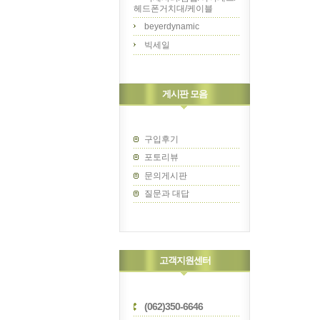
헤드폰거치대/케이블
beyerdynamic
빅세일
게시판 모음
구입후기
포토리뷰
문의게시판
질문과 대답
고객지원센터
(062)350-6646