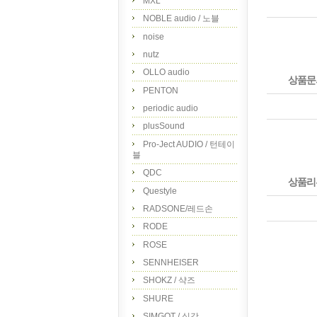
MXL
NOBLE audio / 노블
noise
nutz
OLLO audio
상품문
PENTON
periodic audio
plusSound
Pro-Ject AUDIO / 턴테이
블
QDC
상품리
Questyle
RADSONE/레드손
RODE
ROSE
SENNHEISER
SHOKZ / 샥즈
SHURE
SIMGOT / 심갓