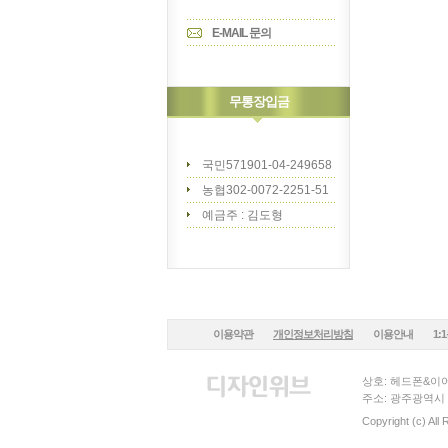
E-MAIL 문의
무통장입금
국민571901-04-249658
농협302-0072-2251-51
예금주 : 김도형
이용약관
개인정보처리방침
이용안내
1:
상호: 헤드폰&이어
주소: 광주광역시 
Copyright (c) All