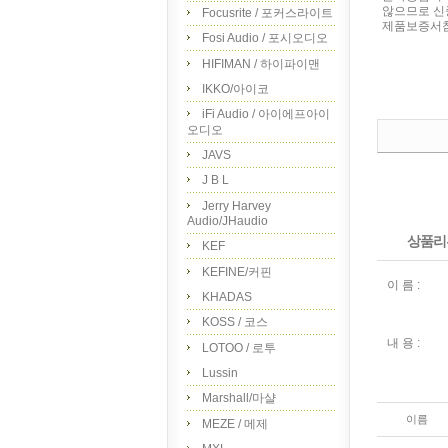
않으므로 신
Focusrite / 포커스라이트
제품보증서참조
Fosi Audio / 포시오디오
HIFIMAN / 하이파이맨
IKKO/아이코
iFi Audio / 아이에프아이
오디오
JAVS
J B L
Jerry Harvey
Audio/JHaudio
상품리
KEF
KEFINE/커핀
이 름 :
KHADAS
KOSS / 코스
내 용 :
LOTOO / 로투
Lussin
Marshall/마샬
이름
MEZE / 메제