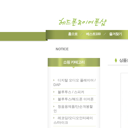
홈으로
베스트100
즐겨찾기
NOTICE
상품
쇼핑 카테고리
디지탈 오디오 플레이어 /
DAP
블루투스 / 스피커
블루투스/헤드폰 이어폰
청음용제품/단순개봉할
인
레코딩/오디오인터페이
스/마이크