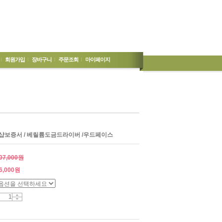
회원가입
장바구니
주문조회
마이페이지
 소리샵보증서 / 베릴륨도금드라이버 /우드페이스
07,000원
6,000
원