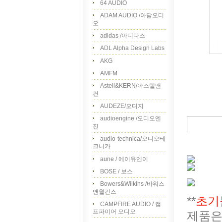
64 AUDIO
ADAM AUDIO /아담오디
오
adidas /아디다스
ADL Alpha Design Labs
AKG
AMFM
Astell&KERN/아스텔앤
컨
AUDEZE/오디지
audioengine /오디오엔
진
audio-technica/오디오테
크니카
aune / 에이유엔이
BOSE / 보스
Bowers&Wilkins /바워스
앤윌킨스
**
초기
CAMPFIRE AUDIO / 캠
프파이어 오디오
제품은