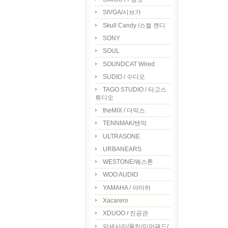
SIVGA/시브가
Skull Candy /스컬 캔디
SONY
SOUL
SOUNDCAT Wired
SUDIO / 수디오
TAGO STUDIO / 타고스
튜디오
theMIX / 더믹스
TENNMAK/탠막
ULTRASONE
URBANEARS
WESTONE/웨스톤
WOO AUDIO
YAMAHA / 야마하
Xacarero
XDUOO / 진공관
악세사리/폼팁/이어패드/