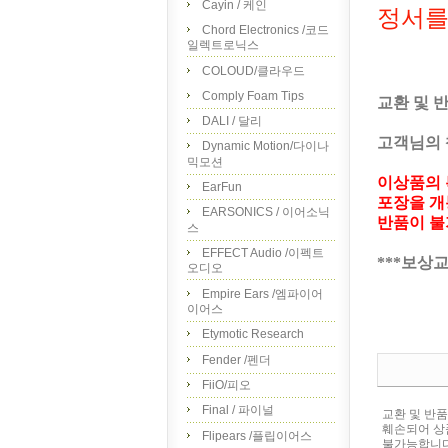
Cayin / 케인
정서를
Chord Electronics /코드
일렉트로닉스
COLOUD/클라우드
Comply Foam Tips
교환 및 
DALI / 달리
고객님의 
Dynamic Motion/다이나
믹모션
이상품의 
EarFun
포장을 개
EARSONICS / 이어소닉
반품이 불
스
EFFECT Audio /이펙트
***보상
오디오
Empire Ears /엠파이어
이어스
Etymotic Research
Fender /펜더
FiiO/피오
Final / 파이널
교환 및 반
훼손되어 상
Flipears /플립이어스
불가능합니다