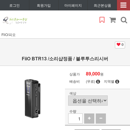
로그인
회원가입
마이페이지
최근본상품
FiiO/피오
0
FiiO BTR13 /소리샵정품 / 블루투스리시버
89,000
상품가
원
배송비
(무료)
지역별
색상
수량