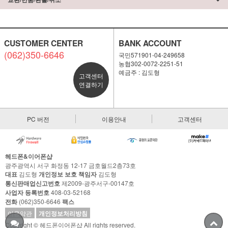
CUSTOMER CENTER
BANK ACCOUNT
(062)350-6646
국민571901-04-249658
농협302-0072-2251-51
예금주 : 김도형
고객센터
연결하기
PC 버전
이용안내
고객센터
헤드폰&이어폰샵
광주광역시 서구 화정동 12-17 금호월드2층73호
대표
김도형
개인정보 보호 책임자
김도형
통신판매업신고번호
제2009-광주서구-00147호
사업자 등록번호
408-03-52168
전화
(062)350-6646
팩스
이용약관
개인정보처리방침
Copyright © 헤드폰이어폰샵 All rights reserved.