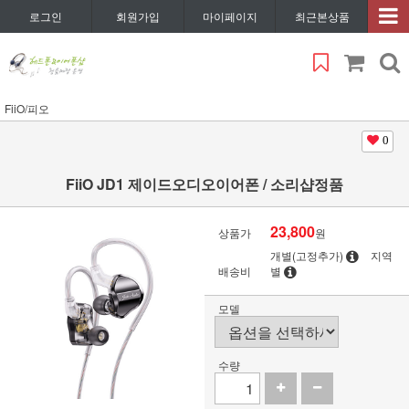
로그인
회원가입
마이페이지
최근본상품
FiiO/피오
0
FiiO JD1 제이드오디오이어폰 / 소리샵정품
23,800
상품가
원
개별(고정추가)
지역
배송비
별
모델
수량