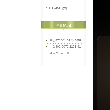
E-MAIL 문의
무통장입금
국민571901-04-249658
농협302-0072-2251-51
예금주 : 김도형