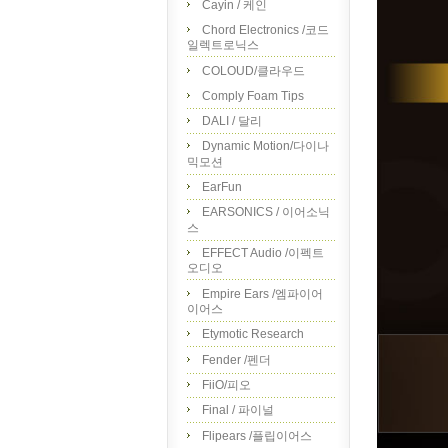
Cayin / 케인
Chord Electronics /코드
일렉트로닉스
COLOUD/클라우드
Comply Foam Tips
DALI / 달리
Dynamic Motion/다이나
믹모션
EarFun
EARSONICS / 이어소닉
스
EFFECT Audio /이펙트
오디오
Empire Ears /엠파이어
이어스
Etymotic Research
Fender /펜더
FiiO/피오
Final / 파이널
Flipears /플립이어스