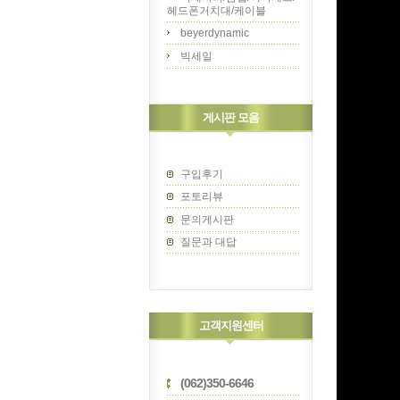
헤드폰거치대/케이블
beyerdynamic
빅세일
게시판 모음
구입후기
포토리뷰
문의게시판
질문과 대답
고객지원센터
(062)350-6646