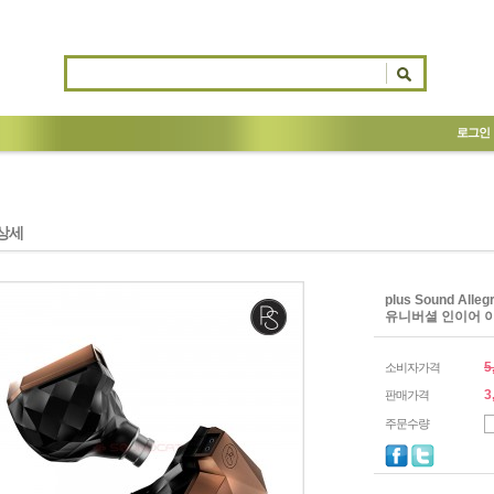
로그인
상세
plus Sound A
유니버셜 인이어 이
5
소비자가격
3
판매가격
주문수량