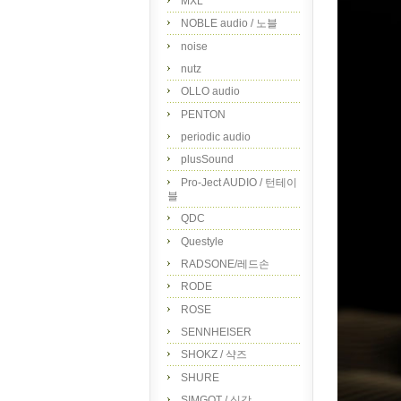
MXL
NOBLE audio / 노블
noise
nutz
OLLO audio
PENTON
periodic audio
plusSound
Pro-Ject AUDIO / 턴테이
블
QDC
Questyle
RADSONE/레드손
RODE
ROSE
SENNHEISER
SHOKZ / 샥즈
SHURE
SIMGOT / 심갓