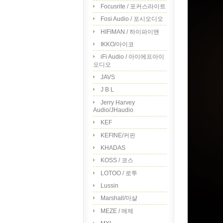
Focusrite / 포커스라이트
Fosi Audio / 포시오디오
HIFIMAN / 하이파이맨
IKKO/아이코
iFi Audio / 아이에프아이
오디오
JAVS
J B L
Jerry Harvey
Audio/JHaudio
KEF
KEFINE/커핀
KHADAS
KOSS / 코스
LOTOO / 로투
Lussin
Marshall/마샬
MEZE / 메제