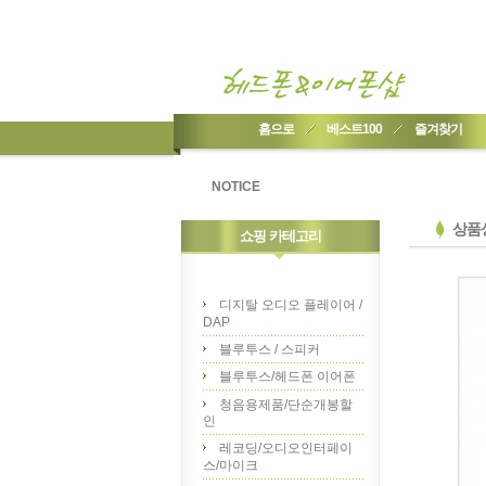
홈으로
베스트100
즐겨찾기
NOTICE
상품
쇼핑 카테고리
디지탈 오디오 플레이어 /
DAP
블루투스 / 스피커
블루투스/헤드폰 이어폰
청음용제품/단순개봉할
인
레코딩/오디오인터페이
스/마이크