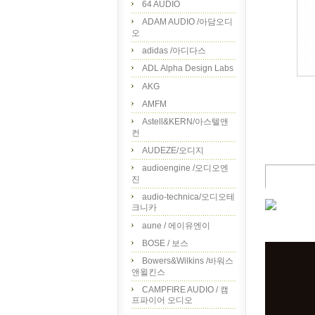
64 AUDIO
ADAM AUDIO /아담오디
오
adidas /아디다스
ADL Alpha Design Labs
AKG
AMFM
Astell&KERN/아스텔앤
컨
AUDEZE/오디지
audioengine /오디오엔
진
audio-technica/오디오테
크니카
aune / 에이유엔이
BOSE / 보스
Bowers&Wilkins /바워스
앤윌킨스
CAMPFIRE AUDIO / 캠
프파이어 오디오