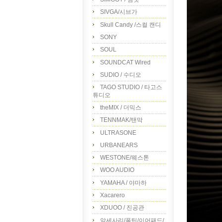
SIVGA/시브가
Skull Candy /스컬 캔디
SONY
SOUL
SOUNDCAT Wired
SUDIO / 수디오
TAGO STUDIO / 타고스
튜디오
theMIX / 더믹스
TENNMAK/탠막
ULTRASONE
URBANEARS
WESTONE/웨스톤
WOO AUDIO
YAMAHA / 야마하
Xacarero
XDUOO / 진공관
악세사리/폼팁/이어패드/