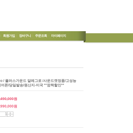
회원가입
장바구니
주문조회
마이페이지
llegro / 플러스가운드 알레그로 /사운드캣정품/고성능
어폰/당일발송/원산지-미국 **깜짝할인**
,490,000원
,990,000
원