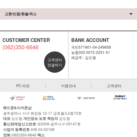
교환/반품/환불/취소
CUSTOMER CENTER
BANK ACCOUNT
(062)350-6646
국민571901-04-249658
농협302-0072-2251-51
예금주 : 김도형
고객센터
연결하기
PC 버전
이용안내
고객센터
헤드폰&이어폰샵
광주광역시 서구 화정동 12-17 금호월드2층73호
대표
김도형
개인정보 보호 책임자
김도형
통신판매업신고번호
제2009-광주서구-00147호
사업자 등록번호
408-03-52168
전화
(062)350-6646
팩스