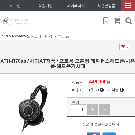
로그인
회원가입
마이페이지
최근본상품
audio-technica/오디오테크니카
헤드폰
1
ATH-R70xa / 세기AT정품 / 프로용 오픈형 레퍼런스헤드폰/사은
품-헤드폰거치대
449,000
상품가
원
배송비
(무료)
지역별
수량
상품이 품절되었습니다.