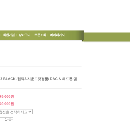
회원가입
장바구니
주문조회
마이페이지
 DAC3 BLACK /힙덱3/시운드캣정품/ DAC & 헤드폰 앰
79,000원
49,000
원