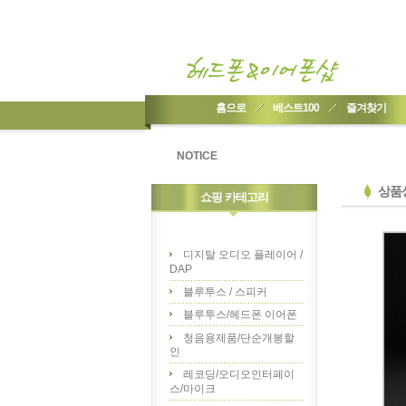
홈으로
베스트100
즐겨찾기
NOTICE
상품
쇼핑 카테고리
디지탈 오디오 플레이어 /
DAP
블루투스 / 스피커
블루투스/헤드폰 이어폰
청음용제품/단순개봉할
인
레코딩/오디오인터페이
스/마이크