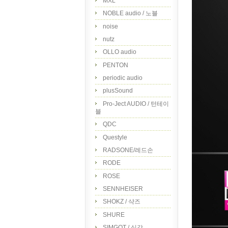
MXL
NOBLE audio / 노블
noise
nutz
OLLO audio
PENTON
periodic audio
plusSound
Pro-Ject AUDIO / 턴테이
블
QDC
Questyle
RADSONE/레드손
RODE
ROSE
SENNHEISER
SHOKZ / 샥즈
SHURE
SIMGOT / 심갓