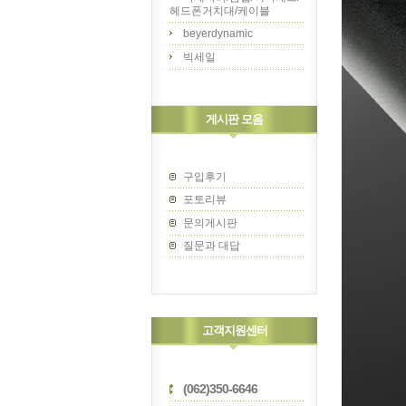
헤드폰거치대/케이블
beyerdynamic
빅세일
게시판 모음
구입후기
포토리뷰
문의게시판
질문과 대답
고객지원센터
(062)350-6646