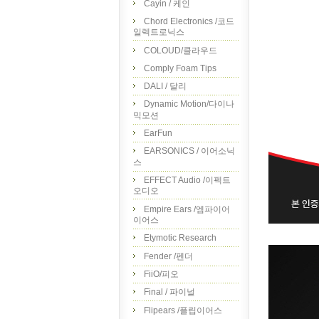
Cayin / 케인
Chord Electronics /코드
일렉트로닉스
COLOUD/클라우드
Comply Foam Tips
DALI / 달리
Dynamic Motion/다이나
믹모션
EarFun
EARSONICS / 이어소닉
스
EFFECT Audio /이펙트
오디오
Empire Ears /엠파이어
이어스
Etymotic Research
Fender /펜더
FiiO/피오
Final / 파이널
Flipears /플립이어스