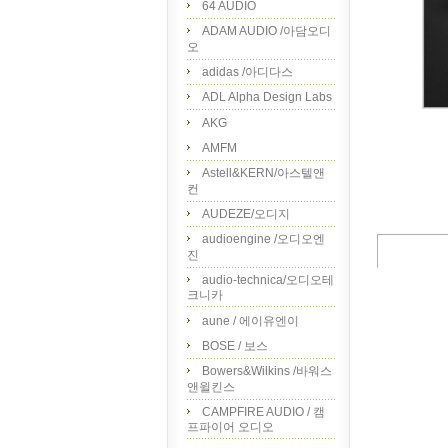
64 AUDIO
ADAM AUDIO /아담오디
오
adidas /아디다스
ADL Alpha Design Labs
AKG
AMFM
Astell&KERN/아스텔앤
컨
AUDEZE/오디지
audioengine /오디오엔
진
audio-technica/오디오테
크니카
aune / 에이유엔이
BOSE / 보스
Bowers&Wilkins /바워스
앤윌킨스
CAMPFIRE AUDIO / 캠
프파이어 오디오