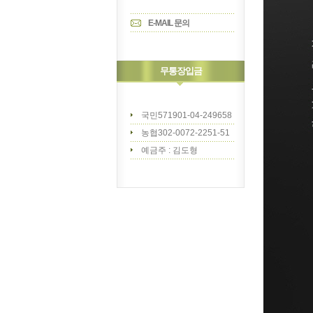
E-MAIL 문의
무통장입금
국민571901-04-249658
농협302-0072-2251-51
예금주 : 김도형