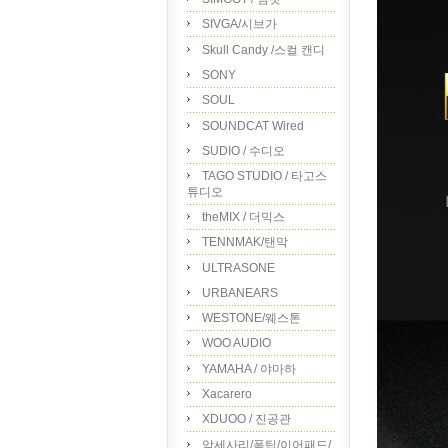
SIVGA/시브가
Skull Candy /스컬 캔디
SONY
SOUL
SOUNDCAT Wired
SUDIO / 수디오
TAGO STUDIO / 타고스
튜디오
theMIX / 더믹스
TENNMAK/탠막
ULTRASONE
URBANEARS
WESTONE/웨스톤
WOO AUDIO
YAMAHA / 야마하
Xacarero
XDUOO / 진공관
악세사리/폼팁/이어패드/