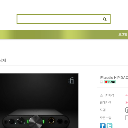
로그인
상세
iFi audio HIP
프
2
소비자가격
2
판매가격
모델
주문수량