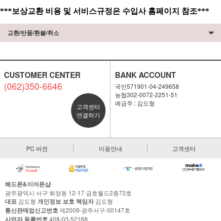
***보상교환 비용 및 서비스규정은 수입사 홈페이지 참조***
교환/반품/환불/취소
CUSTOMER CENTER
BANK ACCOUNT
(062)350-6646
국민571901-04-249658
농협302-0072-2251-51
예금주 : 김도형
고객센터
연결하기
PC 버전
이용안내
고객센터
헤드폰&이어폰샵
광주광역시 서구 화정동 12-17 금호월드2층73호
대표
김도형
개인정보 보호 책임자
김도형
통신판매업신고번호
제2009-광주서구-00147호
사업자 등록번호
408-03-52168