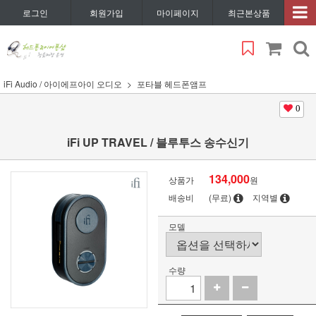
로그인
회원가입
마이페이지
최근본상품
iFi Audio / 아이에프아이 오디오
포타블 헤드폰앰프
0
iFi UP TRAVEL / 블루투스 송수신기
134,000
상품가
원
배송비
(무료)
지역별
모델
수량