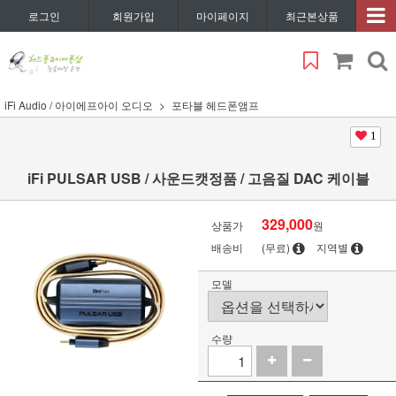
로그인
회원가입
마이페이지
최근본상품
iFi Audio / 아이에프아이 오디오
포타블 헤드폰앰프
1
iFi PULSAR USB / 사운드캣정품 / 고음질 DAC 케이블
329,000
상품가
원
배송비
(무료)
지역별
모델
수량