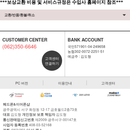
***보상교환 비용 및 서비스규정은 수입사 홈페이지 참조***
교환/반품/환불/취소
CUSTOMER CENTER
BANK ACCOUNT
(062)350-6646
국민571901-04-249658
농협302-0072-2251-51
예금주 : 김도형
고객센터
연결하기
PC 버전
이용안내
고객센터
헤드폰&이어폰샵
광주광역시 서구 화정동 12-17 금호월드2층73호
대표
김도형
개인정보 보호 책임자
김도형
통신판매업신고번호
제2009-광주서구-00147호
사업자 등록번호
408-03-52168
전화
(062)350-6646
팩스