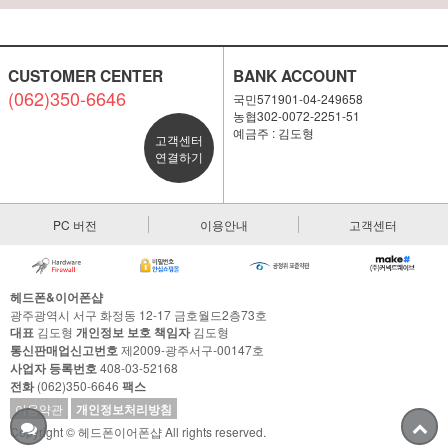
CUSTOMER CENTER
BANK ACCOUNT
(062)350-6646
국민571901-04-249658
농협302-0072-2251-51
예금주 : 김도형
고객센터
연결하기
PC 버전
이용안내
고객센터
헤드폰&이어폰샵
광주광역시 서구 화정동 12-17 금호월드2층73호
대표
김도형
개인정보 보호 책임자
김도형
통신판매업신고번호
제2009-광주서구-00147호
사업자 등록번호
408-03-52168
전화
(062)350-6646
팩스
이용약관
개인정보처리방침
Copyright © 헤드폰이어폰샵 All rights reserved.