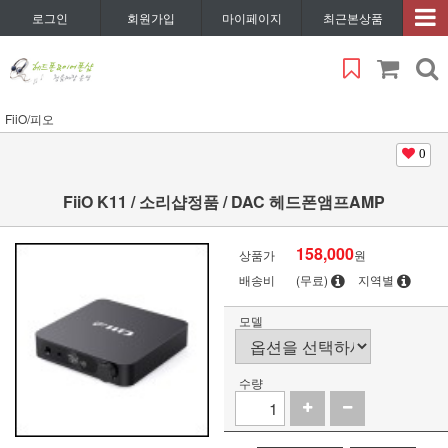
로그인
회원가입
마이페이지
최근본상품
FiiO/피오
0
FiiO K11 / 소리샵정품 / DAC 헤드폰앰프AMP
158,000
상품가
원
배송비
(무료)
지역별
모델
수량