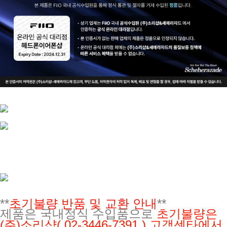
**
초기불량 반품 및 교환 안내
**
제품은 국내정식 수입품으로
초기불량은
(주)소리샵
( 02-3446-7391 ) 고객센타에서