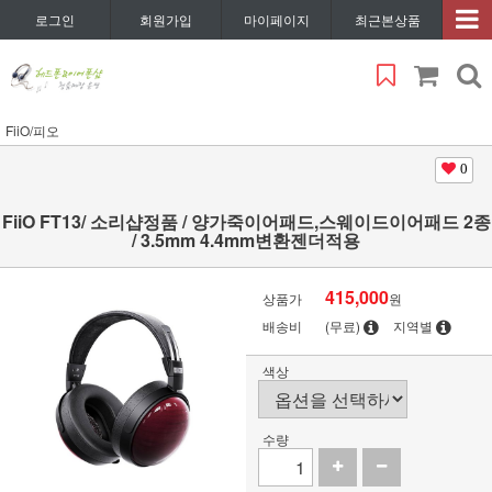
로그인
회원가입
마이페이지
최근본상품
FiiO/피오
0
FiiO FT13/ 소리샵정품 / 양가죽이어패드,스웨이드이어패드 2종
/ 3.5mm 4.4mm변환젠더적용
415,000
상품가
원
배송비
(무료)
지역별
색상
수량