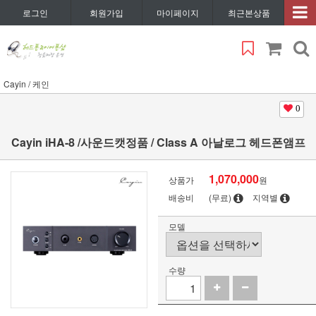
로그인
회원가입
마이페이지
최근본상품
Cayin / 케인
0
Cayin iHA-8 /사운드캣정품 / Class A 아날로그 헤드폰앰프
1,070,000
상품가
원
배송비
(무료)
지역별
모델
수량