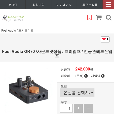
로그인
회원가입
마이페이지
최근본상품
Fosi Audio / 포시오디오
1
Fosi Audio GR70 /사운드캣정품 / 프리앰프 / 진공관헤드폰앰
프
242,000
상품가
원
배송비
(무료)
지역별
모델
수량