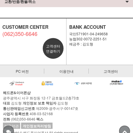
교환/반품/환불/취소
CUSTOMER CENTER
BANK ACCOUNT
(062)350-6646
국민571901-04-249658
농협302-0072-2251-51
예금주 : 김도형
고객센터
연결하기
PC 버전
이용안내
고객센터
헤드폰&이어폰샵
광주광역시 서구 화정동 12-17 금호월드2층73호
대표
김도형
개인정보 보호 책임자
김도형
통신판매업신고번호
제2009-광주서구-00147호
사업자 등록번호
408-03-52168
전화
(062)350-6646
팩스
이용약관
개인정보처리방침
Copyright © 헤드폰이어폰샵 All rights reserved.