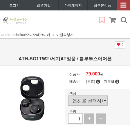
로그인
회원가입
마이페이지
최근본상품
audio-technica/오디오테크니카
이달의행사
0
ATH-SQ1TW2 /세기AT정품 / 블루투스이어폰
79,000
상품가
원
배송비
(무료)
지역별
색상
수량