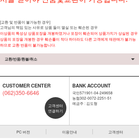
[교환 및 반품이 불가능한 경우]
고객님의 책임 있는 사유로 상품 들이 멸실 또는 훼손된 경우
이상품의 특성상 상품포장을 개봉하였거나 포장이 훼손되어 상품가치가 상실된 경우
상품의 포장을 개봉한 경우 훼손률이 적다 하더라도 다른 고객에게 재판매가 불가능
하므로 교환 반품이 불가능합니다.
교환/반품/환불/취소
CUSTOMER CENTER
BANK ACCOUNT
(062)350-6646
국민571901-04-249658
농협302-0072-2251-51
예금주 : 김도형
고객센터
연결하기
PC 버전
이용안내
고객센터