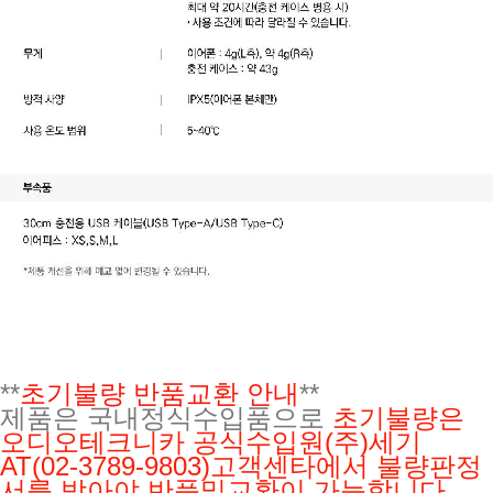
**
초기불량 반품교환 안내
**
제품은 국내정식수입품으로
초기불량은
오디오테크니카 공식수입원(주)세기
AT(02-3789-9803)고객센타에서 불량판정
서를 받아야 반품및교환이 가능합니다.