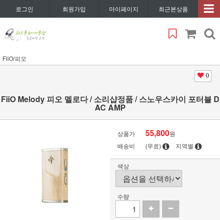
로그인
회원가입
마이페이지
최근본상품
FiiO/피오
0
FiiO Melody 피오 멜로다 / 소리샵정품 / 스노우스카이 포터블 D
AC AMP
55,800
상품가
원
배송비
(무료)
지역별
색상
수량