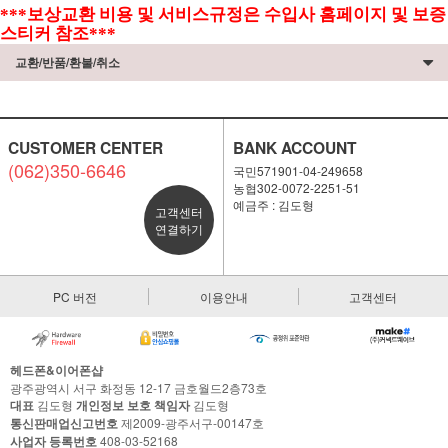
***보상교환 비용 및 서비스규정은 수입사 홈페이지 및 보증
스티커 참조***
교환/반품/환불/취소
CUSTOMER CENTER
BANK ACCOUNT
(062)350-6646
국민571901-04-249658
농협302-0072-2251-51
예금주 : 김도형
고객센터
연결하기
PC 버전
이용안내
고객센터
헤드폰&이어폰샵
광주광역시 서구 화정동 12-17 금호월드2층73호
대표
김도형
개인정보 보호 책임자
김도형
통신판매업신고번호
제2009-광주서구-00147호
사업자 등록번호
408-03-52168