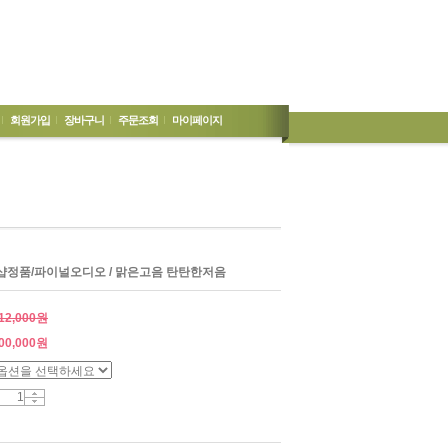
회원가입
장바구니
주문조회
마이페이지
/소리샵정품/파이널오디오 / 맑은고음 탄탄한저음
12,000원
00,000
원