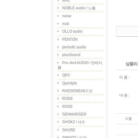
MXL
NOBLE audio / 노블
noise
nutz
OLLO audio
PENTON
periodic audio
plusSound
Pro-Ject AUDIO / 턴테이
상품리
블
QDC
이 름 :
Questyle
RADSONE/레드손
내 용 :
RODE
ROSE
SENNHEISER
이름
SHOKZ / 샥즈
SHURE
SIMGOT / 심갓