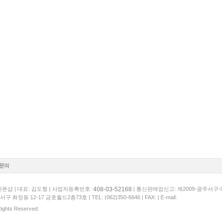
1문의
408-03-52168
폰샵 | 대표: 김도형 | 사업자등록번호:
| 통신판매업신고: 제2009-광주서구-
서구 화정동 12-17 금호월드2층73호 |
TEL: (062)350-6646
| FAX: | E-mail:
 Rights Reserved.