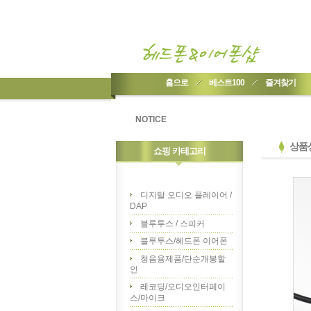
홈으로
베스트100
즐겨찾기
NOTICE
상품
쇼핑 카테고리
디지탈 오디오 플레이어 /
DAP
블루투스 / 스피커
블루투스/헤드폰 이어폰
청음용제품/단순개봉할
인
레코딩/오디오인터페이
스/마이크