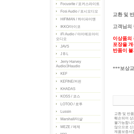
Focusrite / 포커스라이트
Fosi Audio / 포시오디오
교환 및 
HIFIMAN / 하이파이맨
고객님의 
IKKO/아이코
iFi Audio / 아이에프아이
이상품의 
오디오
포장을 개
JAVS
반품이 불
J B L
Jerry Harvey
Audio/JHaudio
***보상
KEF
KEFINE/커핀
KHADAS
KOSS / 코스
LOTOO / 로투
Lussin
교환 및 반
훼손되어 상
Marshall/마샬
불가능합니다
MEZE / 메제
않으므로 신
제품보증서참조