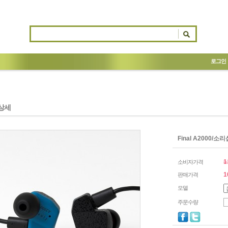
로그인
상세
Final A2000
1
소비자가격
1
판매가격
모델
주문수량