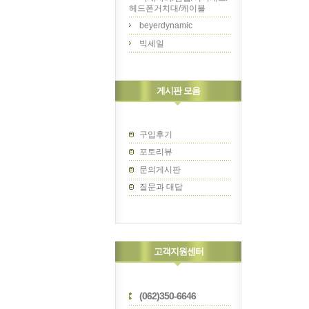
헤드폰거치대/케이블
beyerdynamic
빅세일
게시판 모음
구입후기
포토리뷰
문의게시판
질문과 대답
고객지원센터
(062)350-6646