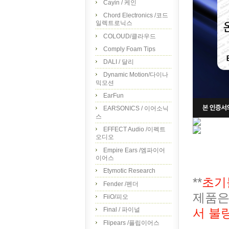
Cayin / 케인
Chord Electronics /코드
일렉트로닉스
COLOUD/클라우드
Comply Foam Tips
DALI / 달리
Dynamic Motion/다이나
믹모션
EarFun
EARSONICS / 이어소닉
스
EFFECT Audio /이펙트
오디오
Empire Ears /엠파이어
이어스
Etymotic Research
**
초기
Fender /펜더
제품은
FiiO/피오
서 불
Final / 파이널
Flipears /플립이어스