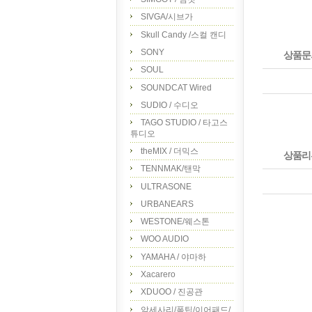
SIVGA/시브가
Skull Candy /스컬 캔디
SONY
상품문
SOUL
SOUNDCAT Wired
SUDIO / 수디오
TAGO STUDIO / 타고스
튜디오
theMIX / 더믹스
상품리
TENNMAK/탠막
ULTRASONE
URBANEARS
WESTONE/웨스톤
WOO AUDIO
YAMAHA / 야마하
Xacarero
XDUOO / 진공관
악세사리/폼팁/이어패드/