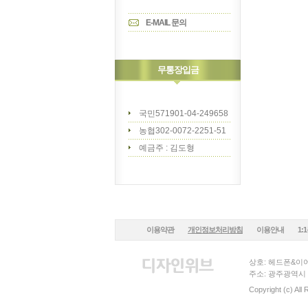
E-MAIL 문의
무통장입금
국민571901-04-249658
농협302-0072-2251-51
예금주 : 김도형
이용약관
개인정보처리방침
이용안내
1:
상호: 헤드폰&이어
주소: 광주광역시 
Copyright (c) All