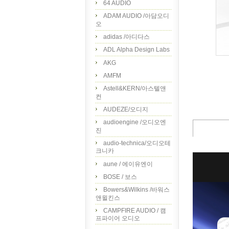
64 AUDIO
ADAM AUDIO /아담오디
오
adidas /아디다스
ADL Alpha Design Labs
AKG
AMFM
Astell&KERN/아스텔앤
컨
AUDEZE/오디지
audioengine /오디오엔
진
audio-technica/오디오테
크니카
aune / 에이유엔이
BOSE / 보스
Bowers&Wilkins /바워스
앤윌킨스
CAMPFIRE AUDIO / 캠
프파이어 오디오