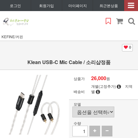
로그인
회원가입
마이페이지
최근본상품
KEFINE/커핀
0
Klean USB-C Mic Cable / 소리샵정품
26,000
상품가
원
개별(고정추가)
지역
배송비
별
모델
수량