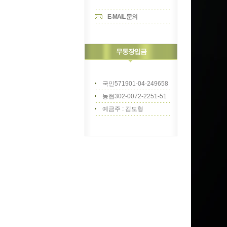
E-MAIL 문의
무통장입금
국민571901-04-249658
농협302-0072-2251-51
예금주 : 김도형