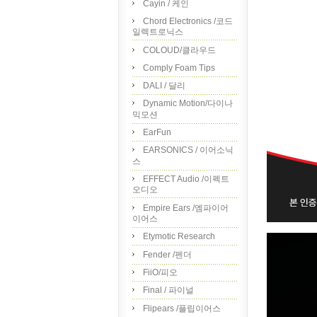
Cayin / 케인
Chord Electronics /코드
일렉트로닉스
COLOUD/클라우드
Comply Foam Tips
DALI / 달리
Dynamic Motion/다이나
믹모션
EarFun
EARSONICS / 이어소닉
스
EFFECT Audio /이펙트
오디오
Empire Ears /엠파이어
이어스
Etymotic Research
Fender /펜더
FiiO/피오
Final / 파이널
Flipears /플립이어스