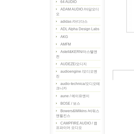
64 AUDIO
ADAM AUDIO /아담오디
오
adidas /아디다스
ADL Alpha Design Labs
AKG
AMFM
Astell&KERN/아스텔앤
컨
AUDEZE/오디지
audioengine /오디오엔
진
audio-technica/오디오테
크니카
aune / 에이유엔이
BOSE / 보스
Bowers&Wilkins /바워스
앤윌킨스
CAMPFIRE AUDIO / 캠
프파이어 오디오