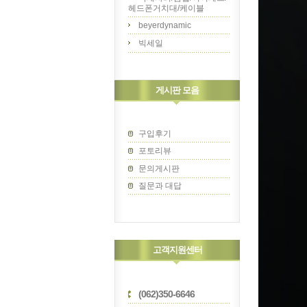
헤드폰거치대/케이블
beyerdynamic
빅세일
게시판 모음
구입후기
포토리뷰
문의게시판
질문과 대답
고객지원센터
(062)350-6646