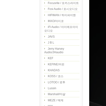
Focusrite / 포커스라이트
Fosi Audio / 포시오디오
HIFIMAN / 하이파이맨
IKKO/아이코
iFi Audio / 아이에프아이
오디오
JAVS
J B L
Jerry Harvey
Audio/JHaudio
KEF
KEFINE/커핀
KHADAS
KOSS / 코스
LOTOO / 로투
Lussin
Marshall/마샬
MEZE / 메제