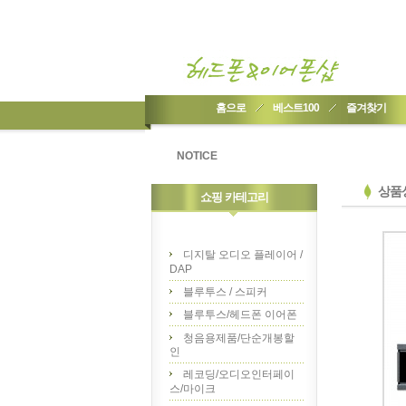
홈으로
베스트100
즐겨찾기
NOTICE
상품
쇼핑 카테고리
디지탈 오디오 플레이어 /
DAP
블루투스 / 스피커
블루투스/헤드폰 이어폰
청음용제품/단순개봉할
인
레코딩/오디오인터페이
스/마이크