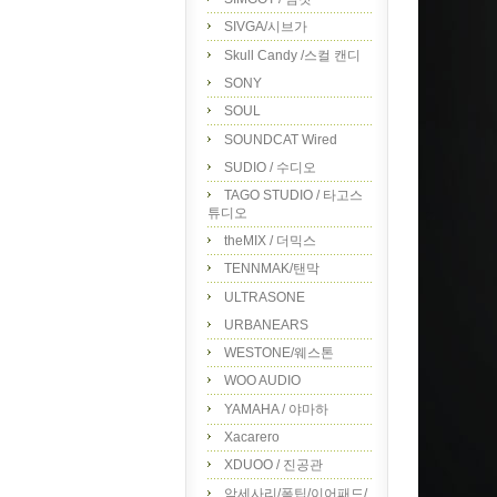
SIVGA/시브가
Skull Candy /스컬 캔디
SONY
SOUL
SOUNDCAT Wired
SUDIO / 수디오
TAGO STUDIO / 타고스
튜디오
theMIX / 더믹스
TENNMAK/탠막
ULTRASONE
URBANEARS
WESTONE/웨스톤
WOO AUDIO
YAMAHA / 야마하
Xacarero
XDUOO / 진공관
악세사리/폼팁/이어패드/