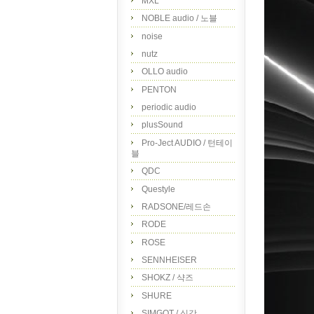
MXL
NOBLE audio / 노블
noise
nutz
OLLO audio
PENTON
periodic audio
plusSound
Pro-Ject AUDIO / 턴테이
블
QDC
Questyle
RADSONE/레드손
RODE
ROSE
SENNHEISER
SHOKZ / 샥즈
SHURE
SIMGOT / 심갓