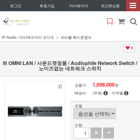
로그인
회원가입
마이페이지
최근본상품
iFi Audio / 아이에프아이 오디오
포타블 헤드폰앰프
0
ifi OMNI LAN / 사운드캣정품 / Audiophile Network Switch /
노이즈없는 네트워크 스위치
1,098,000
상품가
원
배송비
(무료)
지역별
모델
수량