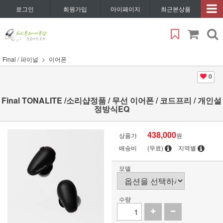
로그인
회원가입
마이페이지
최근본상품
Final / 파이널
이어폰
0
Final TONALITE /소리샵정품 / 무선 이어폰 / 코드프리 / 개인설
정방식EQ
438,000
상품가
원
배송비
(무료)
지역별
모델
수량