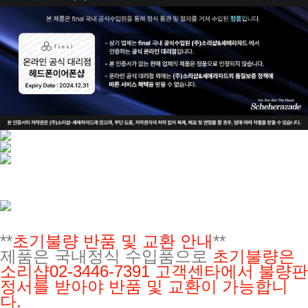
**
초기불량 반품 및 교환 안내
**
제품은 국내정식 수입품으로
초기불량은
소리샵02-3446-7391
고객센타에서 불량판
정서를 받아야 반품 및 교환이 가능합니
다.