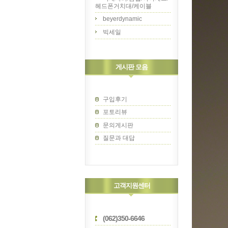
헤드폰거치대/케이블
beyerdynamic
빅세일
게시판 모음
구입후기
포토리뷰
문의게시판
질문과 대답
고객지원센터
(062)350-6646