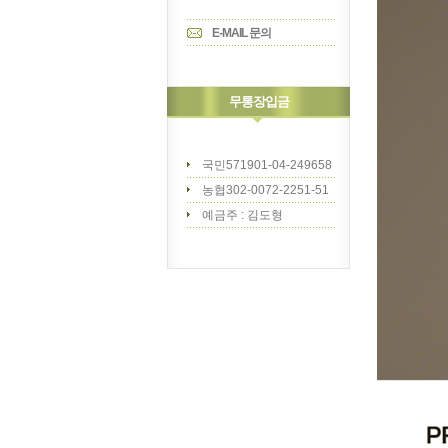
E-MAIL 문의
무통장입금
국민571901-04-249658
농협302-0072-2251-51
예금주 : 김도형