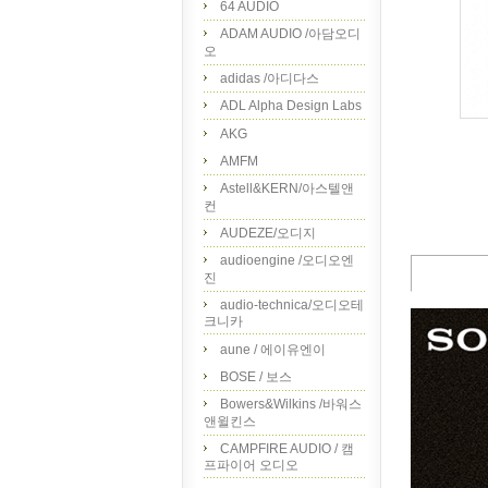
64 AUDIO
ADAM AUDIO /아담오디
오
adidas /아디다스
ADL Alpha Design Labs
AKG
AMFM
Astell&KERN/아스텔앤
컨
AUDEZE/오디지
audioengine /오디오엔
진
audio-technica/오디오테
크니카
aune / 에이유엔이
BOSE / 보스
Bowers&Wilkins /바워스
앤윌킨스
CAMPFIRE AUDIO / 캠
프파이어 오디오