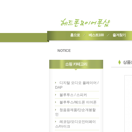
홈으로
베스트100
즐겨찾기
NOTICE
상품
쇼핑 카테고리
디지탈 오디오 플레이어 /
DAP
블루투스 / 스피커
블루투스/헤드폰 이어폰
청음용제품/단순개봉할
인
레코딩/오디오인터페이
스/마이크