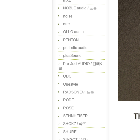
MXL
NOBLE audio / 노블
noise
nutz
OLLO audio
PENTON
periodic audio
plusSound
Pro-Ject AUDIO / 턴테이
블
QDC
Questyle
RADSONE/레드손
RODE
ROSE
SENNHEISER
SHOKZ / 샥즈
SHURE
SIMGOT / 심갓