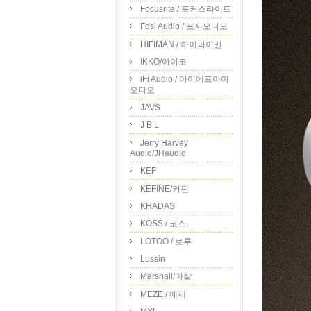
Focusrite / 포커스라이트
Fosi Audio / 포시오디오
HIFIMAN / 하이파이맨
IKKO/아이코
iFi Audio / 아이에프아이
오디오
JAVS
J B L
Jerry Harvey
Audio/JHaudio
KEF
KEFINE/커핀
KHADAS
KOSS / 코스
LOTOO / 로투
Lussin
Marshall/마샬
MEZE / 메제