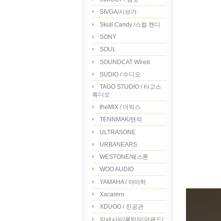
SIVGA/시브가
Skull Candy /스컬 캔디
SONY
SOUL
SOUNDCAT Wired
SUDIO / 수디오
TAGO STUDIO / 타고스
튜디오
theMIX / 더믹스
TENNMAK/탠막
ULTRASONE
URBANEARS
WESTONE/웨스톤
WOO AUDIO
YAMAHA / 야마하
Xacarero
XDUOO / 진공관
악세사리/폼팁/이어패드/