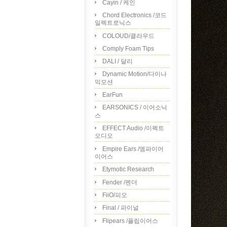
Cayin / 케인
Chord Electronics /코드
일렉트로닉스
COLOUD/클라우드
Comply Foam Tips
DALI / 달리
Dynamic Motion/다이나
믹모션
EarFun
EARSONICS / 이어소닉
스
EFFECT Audio /이펙트
오디오
Empire Ears /엠파이어
이어스
Etymotic Research
Fender /펜더
FiiO/피오
Final / 파이널
Flipears /플립이어스