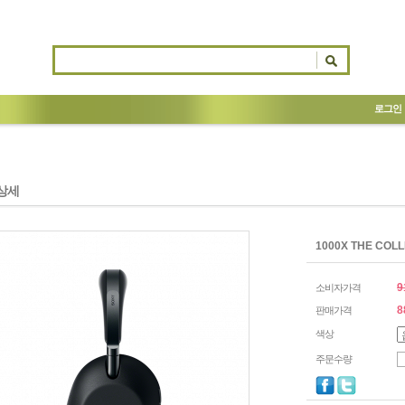
로그인
상세
1000X THE COL
9
소비자가격
8
판매가격
색상
주문수량