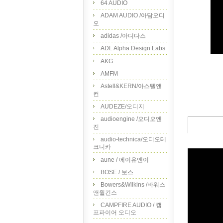
64 AUDIO
ADAM AUDIO /아담오디
오
adidas /아디다스
ADL Alpha Design Labs
AKG
AMFM
Astell&KERN/아스텔앤
컨
AUDEZE/오디지
audioengine /오디오엔
진
audio-technica/오디오테
크니카
aune / 에이유엔이
BOSE / 보스
Bowers&Wilkins /바워스
앤윌킨스
CAMPFIRE AUDIO / 캠
프파이어 오디오