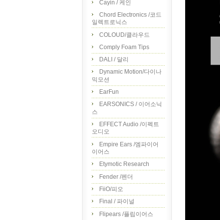
Cayin / 케인
Chord Electronics /코드
일렉트로닉스
COLOUD/클라우드
Comply Foam Tips
DALI / 달리
Dynamic Motion/다이나
믹모션
EarFun
EARSONICS / 이어소닉
스
EFFECT Audio /이펙트
오디오
Empire Ears /엠파이어
이어스
Etymotic Research
Fender /펜더
FiiO/피오
Final / 파이널
Flipears /플립이어스