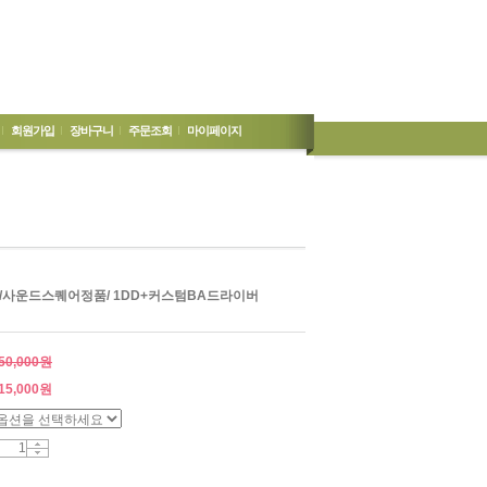
회원가입
장바구니
주문조회
마이페이지
EY /사운드스퀘어정품/ 1DD+커스텀BA드라이버
50,000원
15,000
원