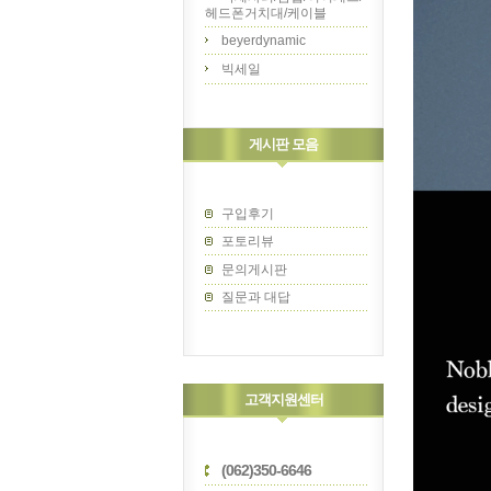
헤드폰거치대/케이블
beyerdynamic
빅세일
게시판 모음
구입후기
포토리뷰
문의게시판
질문과 대답
고객지원센터
(062)350-6646