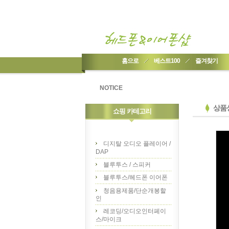
홈으로
베스트100
즐겨찾기
NOTICE
상품
쇼핑 카테고리
디지탈 오디오 플레이어 /
DAP
블루투스 / 스피커
블루투스/헤드폰 이어폰
청음용제품/단순개봉할
인
레코딩/오디오인터페이
스/마이크