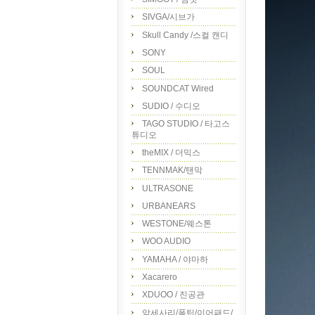
SIVGA/시브가
Skull Candy /스컬 캔디
SONY
SOUL
SOUNDCAT Wired
SUDIO / 수디오
TAGO STUDIO / 타고스
튜디오
theMIX / 더믹스
TENNMAK/탠막
ULTRASONE
URBANEARS
WESTONE/웨스톤
WOO AUDIO
YAMAHA / 야마하
Xacarero
XDUOO / 진공관
악세사리/폼팁/이어패드/