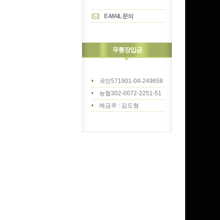
E-MAIL 문의
무통장입금
국민571901-04-249658
농협302-0072-2251-51
예금주 : 김도형