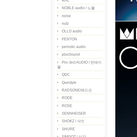
MXL
NOBLE audio / 노블
noise
nutz
OLLO audio
PENTON
periodic audio
plusSound
Pro-Ject AUDIO / 턴테이
블
QDC
Questyle
RADSONE/레드손
RODE
ROSE
SENNHEISER
SHOKZ / 샥즈
SHURE
SIMGOT / 심갓