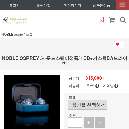
로그인
회원가입
마이페이지
최근본상품
NOBLE audio / 노블
0
NOBLE OSPREY /사운드스퀘어정품/ 1DD+커스텀BA드라이
버
315,000
상품가
원
배송비
(무료)
지역별
모델
수량