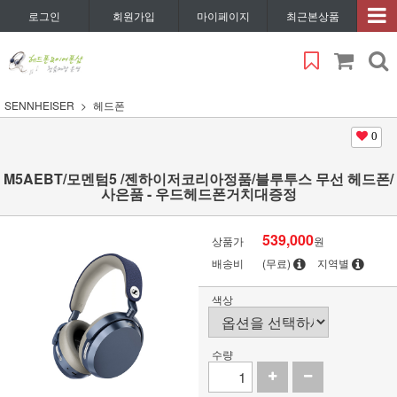
로그인
회원가입
마이페이지
최근본상품
SENNHEISER
헤드폰
0
M5AEBT/모멘텀5 /젠하이저코리아정품/블루투스 무선 헤드폰/
사은품 - 우드헤드폰거치대증정
539,000
상품가
원
배송비
(무료)
지역별
색상
수량