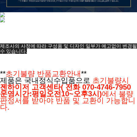
제조사의 사정에 따라 구성품 및 디자인 일부가 예고없이 변경될
수 있습니다.
**
초기불량 반품교환안내
**
제품은 국내정식수입품으로
초기불량시
젠하이저 고객센타( 전화 070-4746-7950
운영시간:평일오전10~오후3시)
에서 불량
판정서를 받아야
반품 및 교환이 가능합니
다.