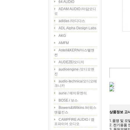
64 AUDIO
ADAM AUDIO /아담오디
오
adidas /아디다스
ADL Alpha Design Labs
AKG
AMFM
Astell&KERN/아스텔앤
컨
AUDEZE/오디지
audioengine /오디오엔
진
audio-technica/오디오테
크니카
aune / 에이유엔이
BOSE / 보스
Bowers&Wilkins /바워스
상품정보 고
앤윌킨스
CAMPFIRE AUDIO / 캠
1. 품명 및 모델
프파이어 오디오
2. 전기용품 안
3. 동일모델의