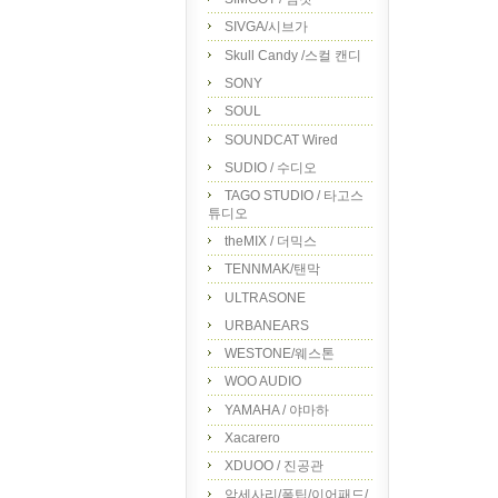
SIVGA/시브가
Skull Candy /스컬 캔디
SONY
SOUL
SOUNDCAT Wired
SUDIO / 수디오
TAGO STUDIO / 타고스
튜디오
theMIX / 더믹스
TENNMAK/탠막
ULTRASONE
URBANEARS
WESTONE/웨스톤
WOO AUDIO
YAMAHA / 야마하
Xacarero
XDUOO / 진공관
악세사리/폼팁/이어패드/