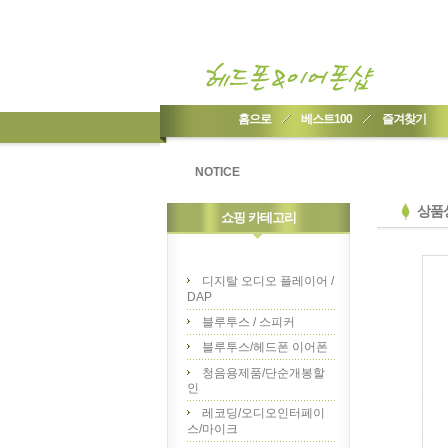
홈으로
베스트100
즐겨찾기
NOTICE
상품
쇼핑 카테고리
디지탈 오디오 플레이어 /
DAP
블루투스 / 스피커
블루투스/헤드폰 이어폰
청음용제품/단순개봉할
인
레코딩/오디오인터페이
스/마이크