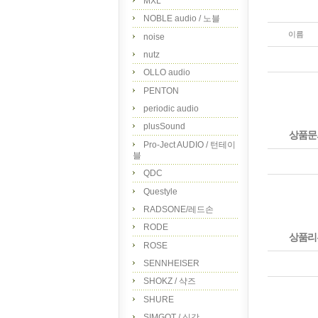
MXL
NOBLE audio / 노블
이름
noise
nutz
OLLO audio
PENTON
periodic audio
plusSound
상품문
Pro-Ject AUDIO / 턴테이
블
QDC
Questyle
RADSONE/레드손
RODE
상품리
ROSE
SENNHEISER
SHOKZ / 샥즈
SHURE
SIMGOT / 심갓