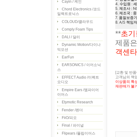
Cayin / 케인
4. 수입원 : 
5. 제조사 : N
Chord Electronics /코드
6. 제조국 : 
일렉트로닉스
7. 품질보증기
COLOUD/클라우드
8. A/S 책임
Comply Foam Tips
**
초기
DALI / 달리
제품은
Dynamic Motion/다이나
믹모션
객센타
EarFun
EARSONICS / 이어소닉
스
[교환 및 반
고객님의 책임
EFFECT Audio /이펙트
이상품의 특
오디오
재판매가 불
Empire Ears /엠파이어
이어스
Etymotic Research
Fender /펜더
FiiO/피오
Final / 파이널
Flipears /플립이어스