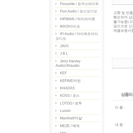
Focusrite / 포커스라이트
Fosi Audio / 포시오디오
교환 및 반
훼손되어 상
HIFIMAN / 하이파이맨
불가능합니다
않으므로 신
IKKO/아이코
제품보증서참조
iFi Audio / 아이에프아이
오디오
JAVS
J B L
Jerry Harvey
Audio/JHaudio
KEF
KEFINE/커핀
KHADAS
상품리
KOSS / 코스
LOTOO / 로투
이 름 :
Lussin
Marshall/마샬
내 용 :
MEZE / 메제