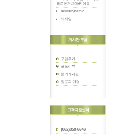
헤드폰거치대/케이블
beyerdynamic
빅세일
게시판 모음
구입후기
포토리뷰
문의게시판
질문과 대답
고객지원센터
(062)350-6646