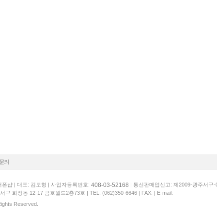
1문의
408-03-52168
폰샵 | 대표: 김도형 | 사업자등록번호:
| 통신판매업신고: 제2009-광주서구-
서구 화정동 12-17 금호월드2층73호 |
TEL: (062)350-6646
| FAX: | E-mail:
 Rights Reserved.