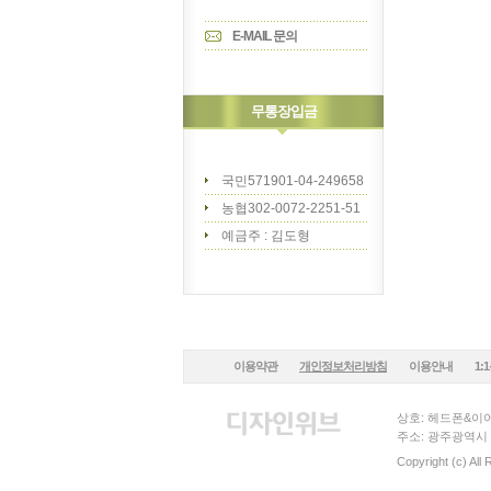
E-MAIL 문의
무통장입금
국민571901-04-249658
농협302-0072-2251-51
예금주 : 김도형
이용약관
개인정보처리방침
이용안내
1:
상호: 헤드폰&이어
주소: 광주광역시 
Copyright (c) All