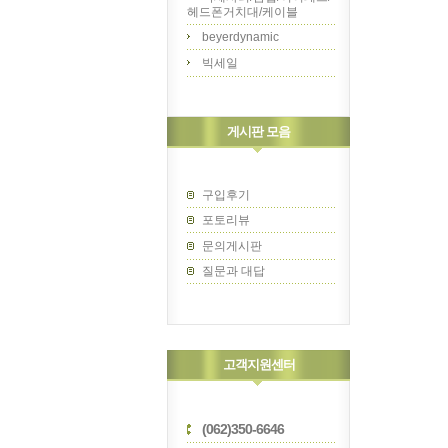
헤드폰거치대/케이블
beyerdynamic
빅세일
게시판 모음
구입후기
포토리뷰
문의게시판
질문과 대답
고객지원센터
(062)350-6646