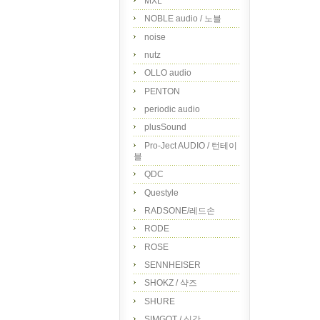
MXL
NOBLE audio / 노블
noise
nutz
OLLO audio
PENTON
periodic audio
plusSound
Pro-Ject AUDIO / 턴테이
블
QDC
Questyle
RADSONE/레드손
RODE
ROSE
SENNHEISER
SHOKZ / 샥즈
SHURE
SIMGOT / 심갓