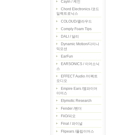
Cayin / 케인
Chord Electronics /코드
일렉트로닉스
COLOUD/클라우드
Comply Foam Tips
DALI / 달리
Dynamic Motion/다이나
믹모션
EarFun
EARSONICS / 이어소닉
스
EFFECT Audio /이펙트
오디오
Empire Ears /엠파이어
이어스
Etymotic Research
Fender /펜더
FiiO/피오
Final / 파이널
Flipears /플립이어스