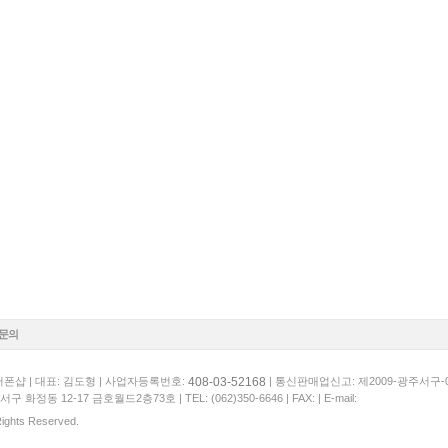
1문의
408-03-52168
폰샵 | 대표: 김도형 | 사업자등록번호:
| 통신판매업신고: 제2009-광주서구-
서구 화정동 12-17 금호월드2층73호 |
TEL: (062)350-6646
| FAX: | E-mail:
 Rights Reserved.