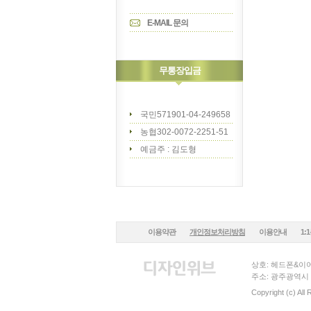
E-MAIL 문의
무통장입금
국민571901-04-249658
농협302-0072-2251-51
예금주 : 김도형
이용약관
개인정보처리방침
이용안내
1:
상호: 헤드폰&이어
주소: 광주광역시 
Copyright (c) All