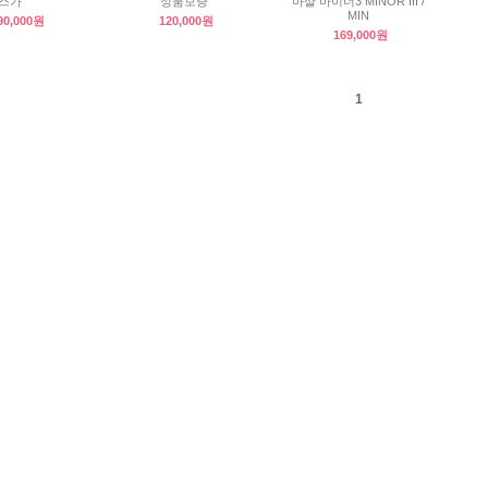
스가
정품보증
마샬 마이너3 MINOR III /
MIN
90,000원
120,000원
169,000원
1