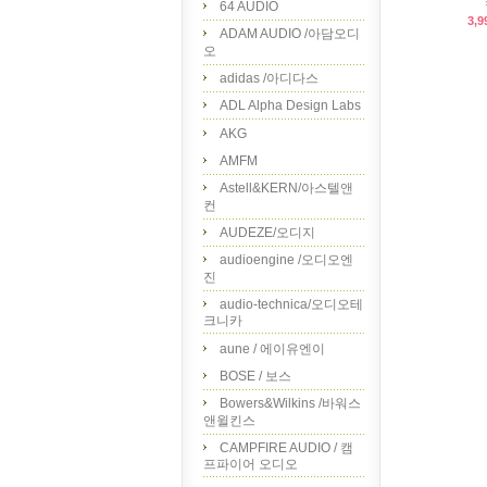
64 AUDIO
3,9
ADAM AUDIO /아담오디
오
adidas /아디다스
ADL Alpha Design Labs
AKG
AMFM
Astell&KERN/아스텔앤
컨
AUDEZE/오디지
audioengine /오디오엔
진
audio-technica/오디오테
크니카
aune / 에이유엔이
BOSE / 보스
Bowers&Wilkins /바워스
앤윌킨스
CAMPFIRE AUDIO / 캠
프파이어 오디오