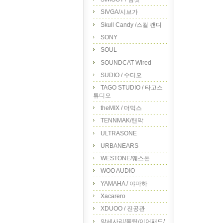
SIVGA/시브가
Skull Candy /스컬 캔디
SONY
SOUL
SOUNDCAT Wired
SUDIO / 수디오
TAGO STUDIO / 타고스
튜디오
theMIX / 더믹스
TENNMAK/탠막
ULTRASONE
URBANEARS
WESTONE/웨스톤
WOO AUDIO
YAMAHA / 야마하
Xacarero
XDUOO / 진공관
악세사리/폼팁/이어패드/