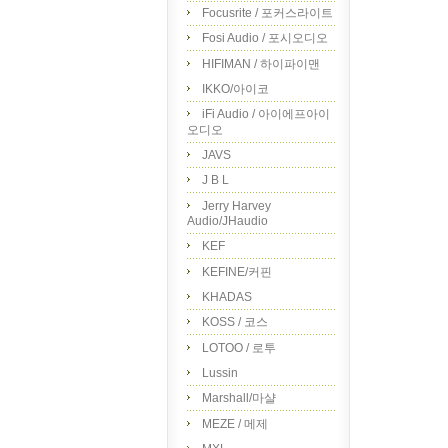
Focusrite / 포커스라이트
Fosi Audio / 포시오디오
HIFIMAN / 하이파이맨
IKKO/아이코
iFi Audio / 아이에프아이
오디오
JAVS
J B L
Jerry Harvey
Audio/JHaudio
KEF
KEFINE/커핀
KHADAS
KOSS / 코스
LOTOO / 로투
Lussin
Marshall/마샬
MEZE / 메제