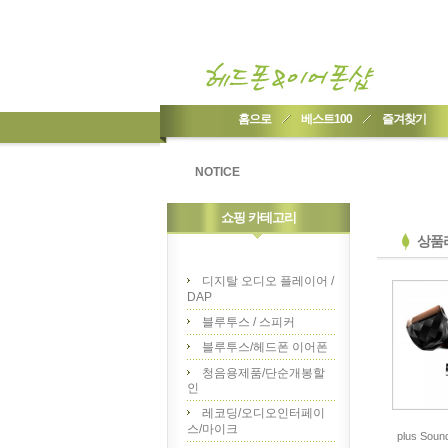
홈으로
베스트100
즐겨찾기
NOTICE
쇼핑 카테고리
상품
디지탈 오디오 플레이어 /
DAP
블루투스 / 스피커
블루투스/헤드폰 이어폰
청음용제품/단순개봉할
인
레코딩/오디오인터페이
스/마이크
plus Soun