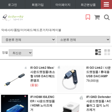
로그인
회원가입
마이페이지
최근본상품
악세사리/폼팁/이어패드/헤드폰거치대/케이블
정렬
ifi GO Link2 Max/
ifi GO Link2 / 사운
사운드캣정품/초소
드캣정품 / 휴대용
형 USB DAC/헤드
USB DAC/AMP
폰앰프
79,000원
(품절)
iFi HDMI iSILENC
iFi GND Defender
ER / 사운드캣정품
사운드캣정품 / AC
/ HDMI 노이즈제
플러그 접지 노이
거
즈제거