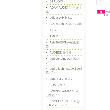
64 AUDIO
ADAM AUDIO /아담오디
오
KEF
에이
adidas /아디다스
ADL Alpha Design Labs
AKG
AMFM
Astell&KERN/아스텔앤
컨
AUDEZE/오디지
audioengine /오디오엔
진
audio-technica/오디오테
크니카
aune / 에이유엔이
BOSE / 보스
Bowers&Wilkins /바워스
앤윌킨스
CAMPFIRE AUDIO / 캠
프파이어 오디오