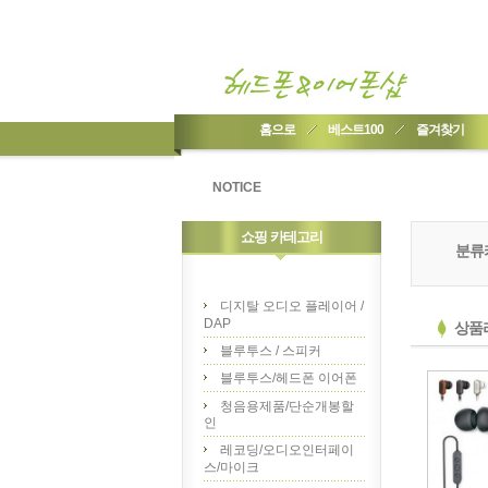
홈으로
베스트100
즐겨찾기
NOTICE
쇼핑 카테고리
분류
디지탈 오디오 플레이어 /
DAP
상품
블루투스 / 스피커
블루투스/헤드폰 이어폰
청음용제품/단순개봉할
인
레코딩/오디오인터페이
스/마이크