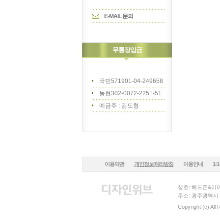
E-MAIL 문의
무통장입금
국민571901-04-249658
농협302-0072-2251-51
예금주 : 김도형
이용약관
개인정보처리방침
이용안내
1:
상호: 헤드폰&이어
주소: 광주광역시 
Copyright (c) All