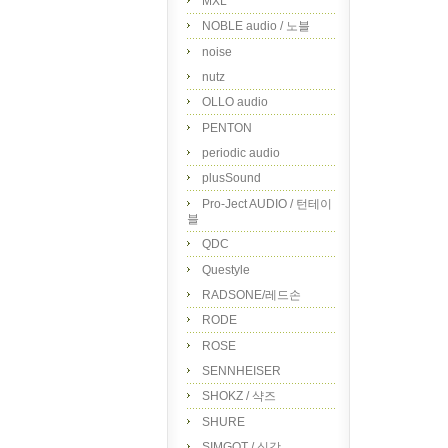
MXL
NOBLE audio / 노블
noise
nutz
OLLO audio
PENTON
periodic audio
plusSound
Pro-Ject AUDIO / 턴테이
블
QDC
Questyle
RADSONE/레드손
RODE
ROSE
SENNHEISER
SHOKZ / 샥즈
SHURE
SIMGOT / 심갓