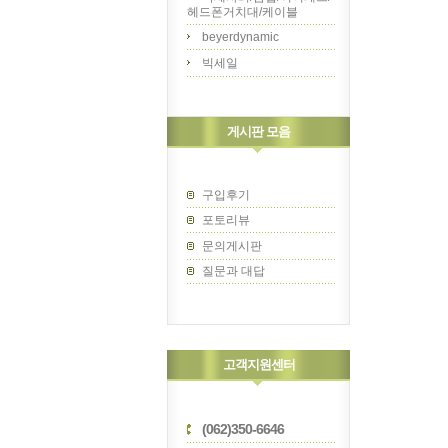
헤드폰거치대/케이블
beyerdynamic
빅세일
게시판 모음
구입후기
포토리뷰
문의게시판
질문과 대답
고객지원센터
(062)350-6646