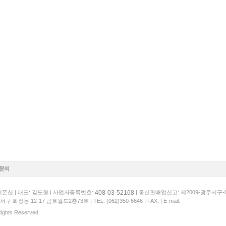
1문의
408-03-52168
폰샵 | 대표: 김도형 | 사업자등록번호:
| 통신판매업신고: 제2009-광주서구-
서구 화정동 12-17 금호월드2층73호 |
TEL: (062)350-6646
| FAX: | E-mail:
 Rights Reserved.