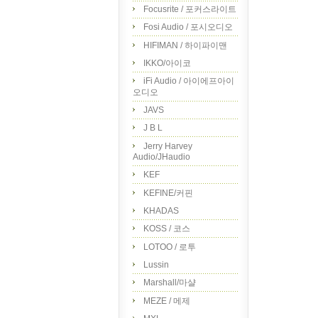
Focusrite / 포커스라이트
Fosi Audio / 포시오디오
HIFIMAN / 하이파이맨
IKKO/아이코
iFi Audio / 아이에프아이
오디오
JAVS
J B L
Jerry Harvey
Audio/JHaudio
KEF
KEFINE/커핀
KHADAS
KOSS / 코스
LOTOO / 로투
Lussin
Marshall/마샬
MEZE / 메제