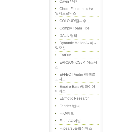
Cayin / 케인
Chord Electronics /코드
일렉트로닉스
COLOUD/클라우드
Comply Foam Tips
DALI / 달리
Dynamic Motion/다이나
믹모션
EarFun
EARSONICS / 이어소닉
스
EFFECT Audio /이펙트
오디오
Empire Ears /엠파이어
이어스
Etymotic Research
Fender /펜더
FiiO/피오
Final / 파이널
Flipears /플립이어스