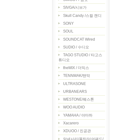
SIVGA/시브가
Skull Candy /스컬 캔디
SONY
SOUL
SOUNDCAT Wired
SUDIO / 수디오
TAGO STUDIO / 타고스
튜디오
theMIX / 더믹스
TENNMAK/탠막
ULTRASONE
URBANEARS
WESTONE/웨스톤
WOO AUDIO
YAMAHA / 야마하
Xacarero
XDUOO / 진공관
악세사리/폼팁/이어패드/