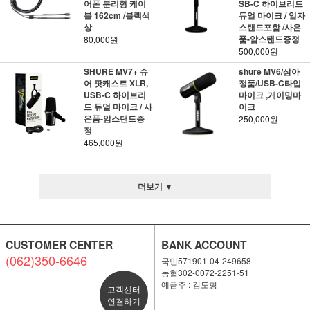
어폰 분리형 케이
SB-C 하이브리드
블 162cm /블랙색
듀얼 마이크 / 일자
상
스탠드포함 /사은
품-암스탠드증정
80,000원
500,000원
SHURE MV7+ 슈
shure MV6/삼아
어 팟캐스트 XLR,
정품/USB-C타입
USB-C 하이브리
마이크 ,게이밍마
드 듀얼 마이크 / 사
이크
은품-암스탠드증
250,000원
정
465,000원
더보기 ▼
CUSTOMER CENTER
BANK ACCOUNT
(062)350-6646
국민571901-04-249658
농협302-0072-2251-51
예금주 : 김도형
고객센터
연결하기