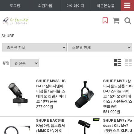
로그인
회원가입
마이페이지
최근본상품
SHURE
정렬
SHURE MV88 US
SHURE MV7i /삼
B-C / 삼아디앤아
아사운드정품 / US
이정품 / 포터블 스
B-C 스마트 마이
테레오 컨덴서마이
크 / 오디오인터페
크 / 휴대폰용
이스 / 사은품-암스
탠드증정
277,000원
581,000원
SHURE EAC64B
SHURE MV7+ Po
K/삼아정품보증서
dcast Kit / Mv7
/ MMCX /슈어 이
+팟캐스트 XLR, U