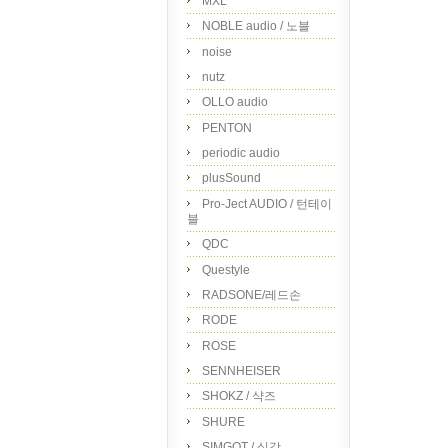
MXL
NOBLE audio / 노블
noise
nutz
OLLO audio
PENTON
periodic audio
plusSound
Pro-Ject AUDIO / 턴테이
블
QDC
Questyle
RADSONE/레드손
RODE
ROSE
SENNHEISER
SHOKZ / 샥즈
SHURE
SIMGOT / 심갓