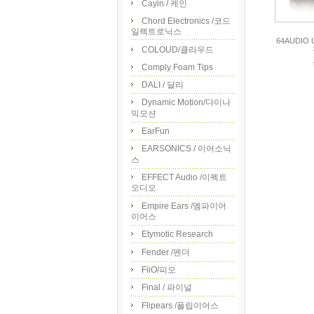
Cayin / 케인
Chord Electronics /코드
일렉트로닉스
64AUDIO 
COLOUD/클라우드
Comply Foam Tips
DALI / 달리
Dynamic Motion/다이나
믹모션
EarFun
EARSONICS / 이어소닉
스
EFFECT Audio /이펙트
오디오
Empire Ears /엠파이어
이어스
Etymotic Research
Fender /펜더
FiiO/피오
Final / 파이널
Flipears /플립이어스