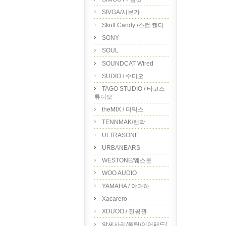
SIVGA/시브가
Skull Candy /스컬 캔디
SONY
SOUL
SOUNDCAT Wired
SUDIO / 수디오
TAGO STUDIO / 타고스
튜디오
theMIX / 더믹스
TENNMAK/탠막
ULTRASONE
URBANEARS
WESTONE/웨스톤
WOO AUDIO
YAMAHA / 야마하
Xacarero
XDUOO / 진공관
악세사리/폼팁/이어패드/