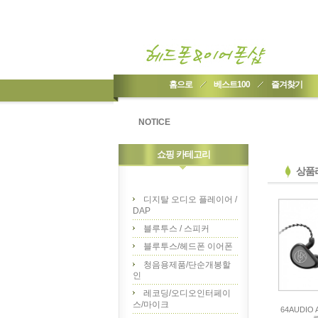
홈으로
베스트100
즐겨찾기
NOTICE
쇼핑 카테고리
상품
디지탈 오디오 플레이어 /
DAP
블루투스 / 스피커
블루투스/헤드폰 이어폰
청음용제품/단순개봉할
인
레코딩/오디오인터페이
스/마이크
64AUDIO 