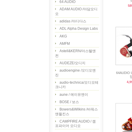
64 AUDIO
58
ADAM AUDIO /아담오디
오
adidas /아디다스
ADL Alpha Design Labs
AKG
AMFM
Astell&KERN/아스텔앤
컨
AUDEZE/오디지
audioengine /오디오엔
64AUDIO 
진
정
4,9
audio-technica/오디오테
크니카
aune / 에이유엔이
BOSE / 보스
Bowers&Wilkins /바워스
앤윌킨스
CAMPFIRE AUDIO / 캠
프파이어 오디오