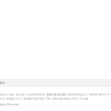
1문의
408-03-52168
폰샵 | 대표: 김도형 | 사업자등록번호:
| 통신판매업신고: 제2009-광주서구-
서구 화정동 12-17 금호월드2층73호 |
TEL: (062)350-6646
| FAX: | E-mail:
 Rights Reserved.