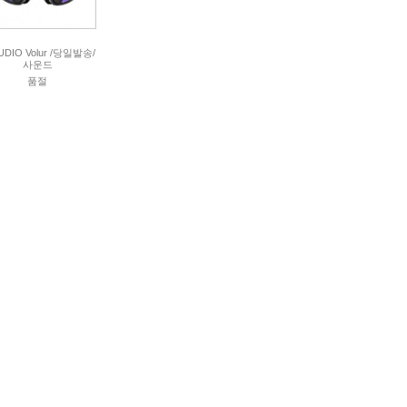
UDIO Volur /당일발송/
사운드
품절