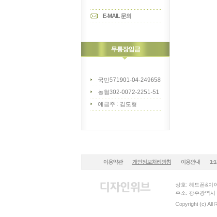
E-MAIL 문의
무통장입금
국민571901-04-249658
농협302-0072-2251-51
예금주 : 김도형
이용약관
개인정보처리방침
이용안내
1:
상호: 헤드폰&이어
주소: 광주광역시 
Copyright (c) All