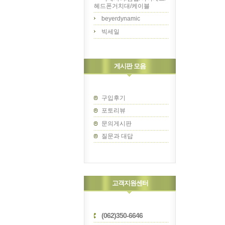
헤드폰거치대/케이블
beyerdynamic
빅세일
게시판 모음
구입후기
포토리뷰
문의게시판
질문과 대답
고객지원센터
(062)350-6646