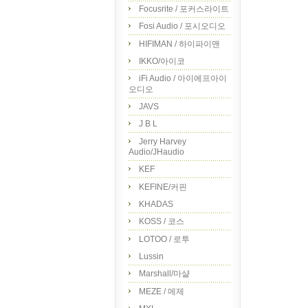
Focusrite / 포커스라이트
Fosi Audio / 포시오디오
HIFIMAN / 하이파이맨
IKKO/아이코
iFi Audio / 아이에프아이
오디오
JAVS
J B L
Jerry Harvey
Audio/JHaudio
KEF
KEFINE/커핀
KHADAS
KOSS / 코스
LOTOO / 로투
Lussin
Marshall/마샬
MEZE / 메제